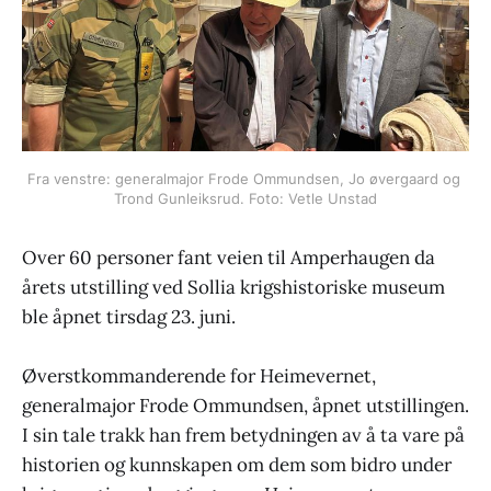
Fra venstre: generalmajor Frode Ommundsen, Jo øvergaard og 
Trond Gunleiksrud. Foto: Vetle Unstad
Over 60 personer fant veien til Amperhaugen da
årets utstilling ved Sollia krigshistoriske museum
ble åpnet tirsdag 23. juni.
Øverstkommanderende for Heimevernet,
generalmajor Frode Ommundsen, åpnet utstillingen.
I sin tale trakk han frem betydningen av å ta vare på
historien og kunnskapen om dem som bidro under