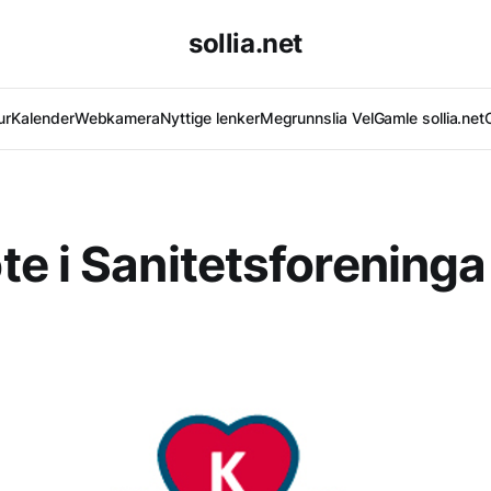
sollia.net
ur
Kalender
Webkamera
Nyttige lenker
Megrunnslia Vel
Gamle sollia.net
e i Sanitetsforeninga