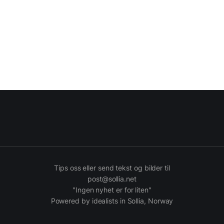
Tips oss eller send tekst og bilder til
post@sollia.net
"Ingen nyhet er for liten"
Powered by idealists in Sollia, Norway