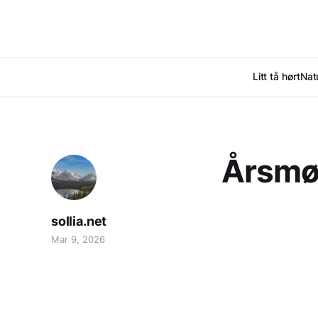
Litt tå hørt
Nat
Årsmøt
sollia.net
Mar 9, 2026