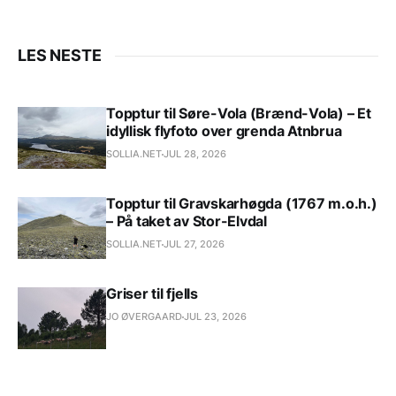
LES NESTE
Topptur til Søre-Vola (Brænd-Vola) – Et
idyllisk flyfoto over grenda Atnbrua
SOLLIA.NET
JUL 28, 2026
Topptur til Gravskarhøgda (1767 m.o.h.)
– På taket av Stor-Elvdal
SOLLIA.NET
JUL 27, 2026
Griser til fjells
JO ØVERGAARD
JUL 23, 2026