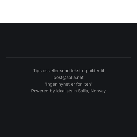
Tips oss eller send tekst og bilder til
post@sollia.net
"Ingen nyhet er for liten"
Powered by idealists in Sollia, Norway