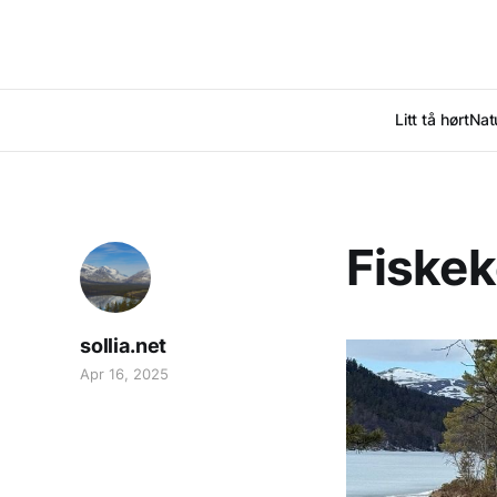
Litt tå hørt
Nat
Fiskek
sollia.net
Apr 16, 2025