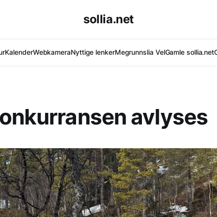
sollia.net
ur
Kalender
Webkamera
Nyttige lenker
Megrunnslia Vel
Gamle sollia.net
onkurransen avlyses