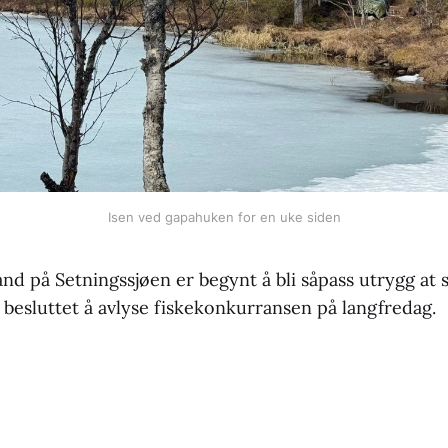
Isen ved gapahuken for en uke siden
and på Setningssjøen er begynt å bli såpass utrygg at st
 besluttet å avlyse fiskekonkurransen på langfredag.