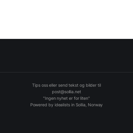
Tips oss eller send tekst og bilder til
post@sollia.net
"Ingen nyhet er for liten"
Powered by idealists in Sollia, Norway