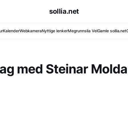
sollia.net
ur
Kalender
Webkamera
Nyttige lenker
Megrunnslia Vel
Gamle sollia.net
ag med Steinar Molda