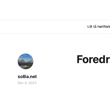
Litt tå hørt
Nat
Foredr
sollia.net
Dec 4, 2023