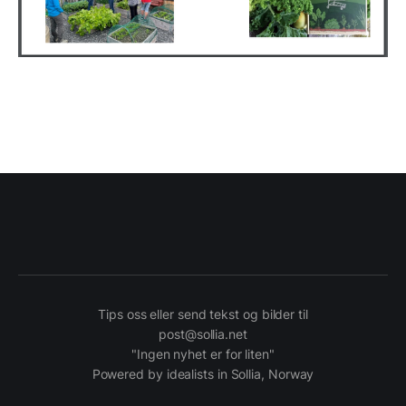
Tips oss eller send tekst og bilder til
post@sollia.net
"Ingen nyhet er for liten"
Powered by idealists in Sollia, Norway