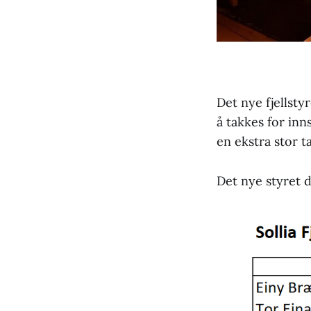
Det nye fjellsty
å takkes for in
en ekstra stor ta
Det nye styret d