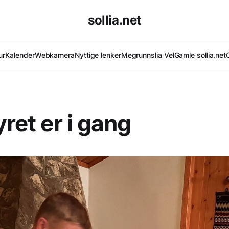
sollia.net
ur
Kalender
Webkamera
Nyttige lenker
Megrunnslia Vel
Gamle sollia.net
yret er i gang