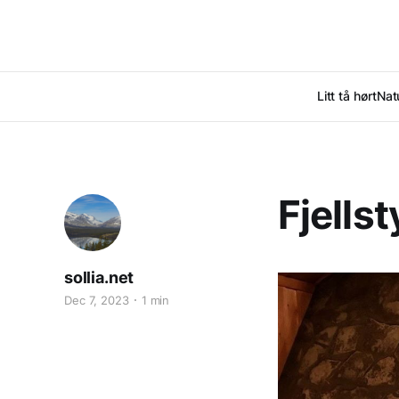
Litt tå hørt
Nat
Fjellst
sollia.net
Dec 7, 2023
1 min