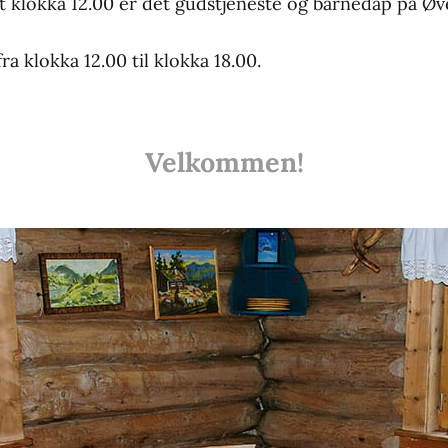
t klokka 12.00 er det gudstjeneste og barnedåp på Øve
ra klokka 12.00 til klokka 18.00.
Velkommen!