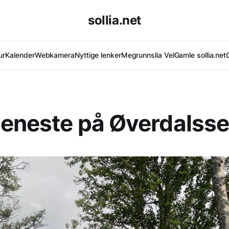
sollia.net
ur
Kalender
Webkamera
Nyttige lenker
Megrunnslia Vel
Gamle sollia.net
eneste på Øverdalsse