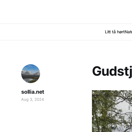
Litt tå hørt
Nat
Gudstj
sollia.net
Aug 3, 2024