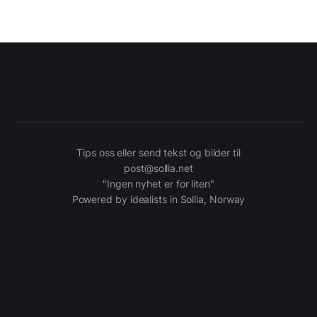
Tips oss eller send tekst og bilder til
post@sollia.net
"Ingen nyhet er for liten"
Powered by idealists in Sollia, Norway