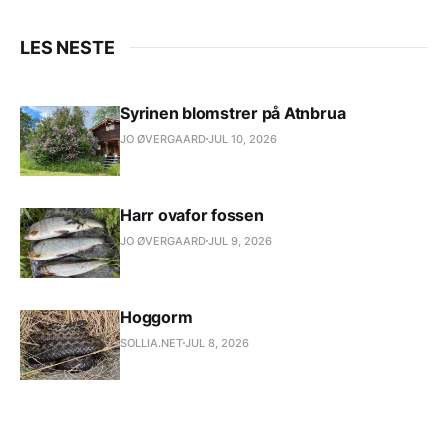
LES NESTE
Syrinen blomstrer på Atnbrua
JO ØVERGAARD
JUL 10, 2026
Harr ovafor fossen
JO ØVERGAARD
JUL 9, 2026
Hoggorm
SOLLIA.NET
JUL 8, 2026