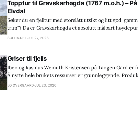
Topptur til Gravskarhøgda (1767 m.o.h.) – På
Elvdal
Søker du en fjelltur med storslått utsikt og litt god, gam
trim"? Da er Gravskarhøgda et absolutt målbart høydepu
høyeste fjellet i Stor-Elvdal kommune troner fjellet stolt 
SOLLIA.NET
JUL 27, 2026
havet, og belønner deg med et panoramavindu ut over den
fjellheimen.
Griser til fjells
Iben og Rasmus Wemuth Kristensen på Tangen Gard er f
Å nytte hele brukets ressurser er grunnleggende. Produ
selges i gardsbutikken eller til landbrukssamvirket. På bildene her ser vi 30
JO ØVERGAARD
JUL 23, 2026
friske smågriser som skal leve det frie fjellivet i Sollia i 
være utegangere fram