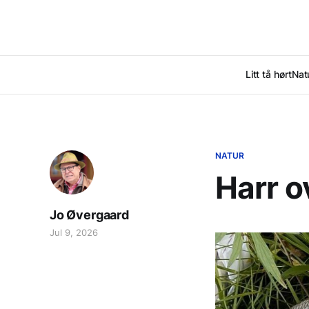
Litt tå hørt
Nat
NATUR
Harr o
Jo Øvergaard
Jul 9, 2026