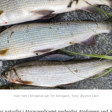
Harr tatt i Atnaelva 
sør
 for Atnsjøen, foto: Øyvind Lien
 naturlig i Atnavassdraget nedenfor Atnfossen ved A