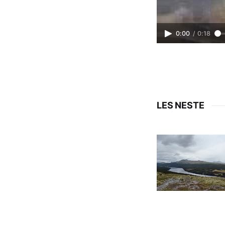
0:00
/
0:18
LES NESTE