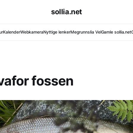
sollia.net
ur
Kalender
Webkamera
Nyttige lenker
Megrunnslia Vel
Gamle sollia.net
vafor fossen