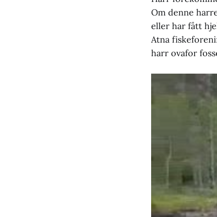
Om denne harren
eller har fått hj
Atna fiskeforeni
harr ovafor foss