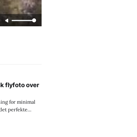
sk flyfoto over
ning for minimal
det perfekte
 topptur der selv