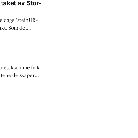
 taket av Stor-
meldags "steinUR-
nkt. Som det
1767 meter over
 ville og vakre
oretaksomme folk.
ktene de skaper
sommer. De skal