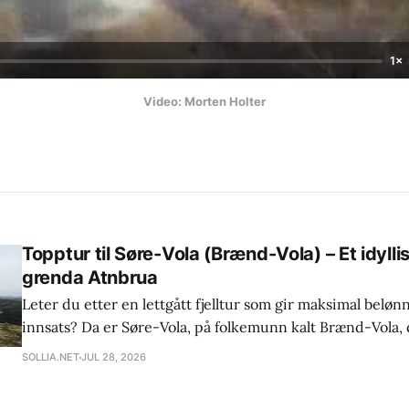
1×
Video: Morten Holter
Topptur til Søre-Vola (Brænd-Vola) – Et idylli
grenda Atnbrua
Leter du etter en lettgått fjelltur som gir maksimal beløn
innsats? Da er Søre-Vola, på folkemunn kalt Brænd-Vola, 
valget. Dette er en utrolig sjarmerende og familievennlig
SOLLIA.NET
JUL 28, 2026
små fjellbein lett kan bli med helt til varden! Om turen Vanskelighetsgrad:
Enkel (super familietur!