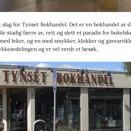
å et slag for Tynset Bokhandel. Det er en bokhandel av
ir stadig færre av, rett og slett et paradis for bokelske
med leker, og en med smykker, klokker og gaveartikler
ykkeavdelingen og er vel verdt et besøk.