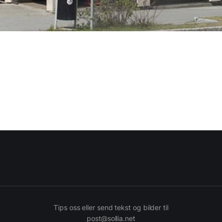
Tips oss eller send tekst og bilder til
post@sollia.net