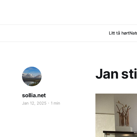
Litt tå hørt
Nat
Jan sti
sollia.net
Jan 12, 2025
1 min