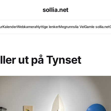
sollia.net
ur
Kalender
Webkamera
Nyttige lenker
Megrunnslia Vel
Gamle sollia.net
ller ut på Tynset