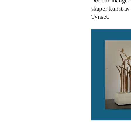
Det bor mange k
skaper kunst av 
Tynset.