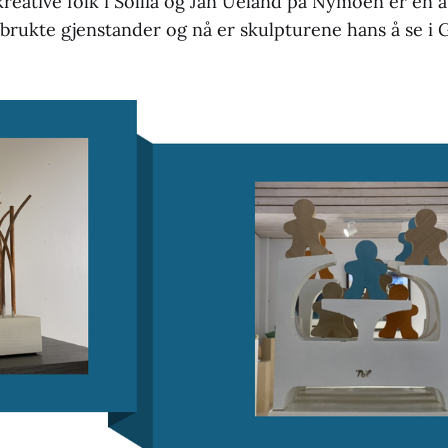
reative folk i Sollia og Jan Ueland på Nymoen er en 
brukte gjenstander og nå er skulpturene hans å se i G