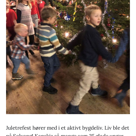
Juletrefest hører med i et aktivt bygdeliv. Liv ble det
på Solvang! Kanskje så mange som 25 glade unger