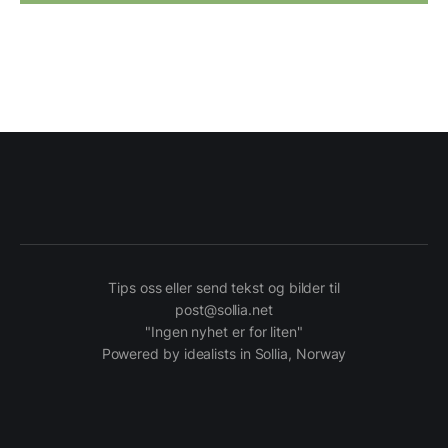
Tips oss eller send tekst og bilder til
post@sollia.net
"Ingen nyhet er for liten"
Powered by idealists in Sollia, Norway