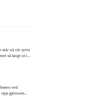
 står nå vår syrin
met så langt ut i
 i august. Så dette
fossen ved
t opp gjennom
er. Atna
n Morten Holter