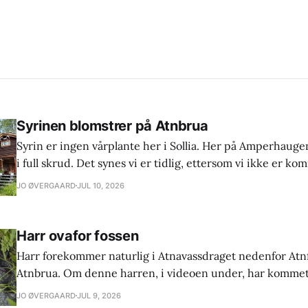
Syrinen blomstrer på Atnbrua
Syrin er ingen vårplante her i Sollia. Her på Amperhaugen
i full skrud. Det synes vi er tidlig, ettersom vi ikke er kom
juli. Jeg husker fra barne- og ungdomsår at den blomstret
JO ØVERGAARD
JUL 10, 2026
er vel nok et tegn
Harr ovafor fossen
Harr forekommer naturlig i Atnavassdraget nedenfor Atn
Atnbrua. Om denne harren, i videoen under, har komme
fossen av seg sjølv, eller har fått hjelp, er bare spekulasjon
JO ØVERGAARD
JUL 9, 2026
fiskeforening er svært interessert i om andre fiskere en