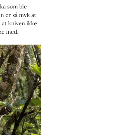
uka som ble
n er så myk at
 at kniven ikke
eke med.