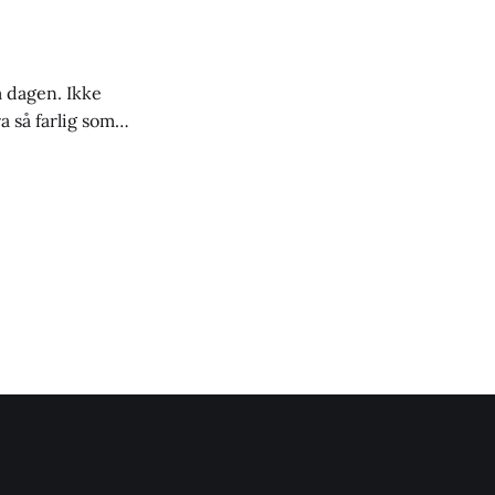
 dagen. Ikke
 så farlig som
ndet. Det anslås
t