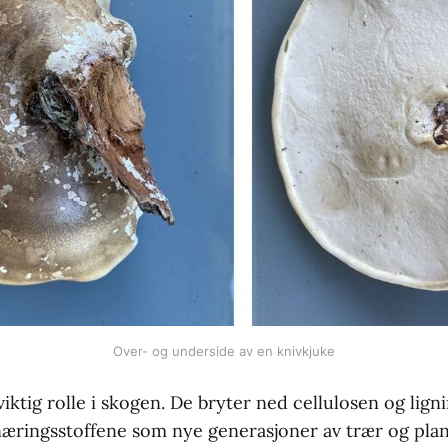
Over- og underside av en knivkjuke
iktig rolle i skogen. De bryter ned cellulosen og lign
 næringsstoffene som nye generasjoner av trær og plan