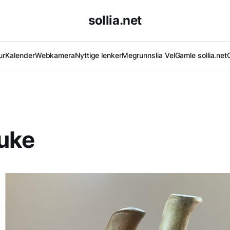
sollia.net
ur
Kalender
Webkamera
Nyttige lenker
Megrunnslia Vel
Gamle sollia.net
uke