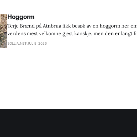
har fått harr ovafor fossen. Ta gjerne kontakt
Hoggorm
Terje Brænd på Atnbrua fikk besøk av en hoggorm her om
verdens mest velkomne gjest kanskje, men den er langt fra
mange tror. Hoggormen er den eneste giftslangen her i la
SOLLIA.NET
JUL 8, 2026
at det hvert år er mellom 150-300 mennesker som blir bit