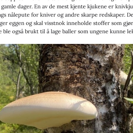
i gamle dager. En av de mest kjente kjukene er knivkj
ags nålepute for kniver og andre skarpe redskaper. De
ger eggen og skal visstnok inneholde stoffer som gjør
e ble også brukt til å lage baller som ungene kunne l