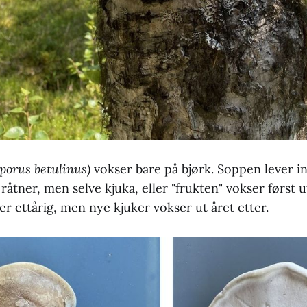
oporus betulinus)
vokser bare på bjørk. Soppen lever in
t råtner, men selve kjuka, eller "frukten" vokser først u
 er ettårig, men nye kjuker vokser ut året etter.