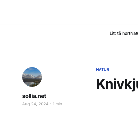
Litt tå hørt
Nat
NATUR
Knivkj
sollia.net
Aug 24, 2024
1 min