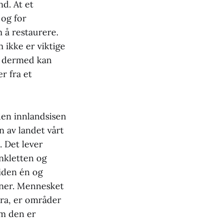
nd. At et
 og for
m å restaurere.
 ikke er viktige
r, dermed kan
r fra et
den innlandsisen
n av landet vårt
. Det lever
nkletten og
siden én og
oner. Mennesket
 bra, er områder
om den er