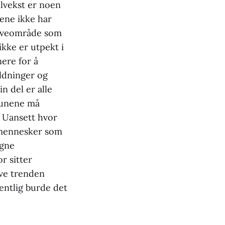
ilvekst er noen
rene ikke har
 leveområde som
ikke er utpekt i
nere for å
ldninger og
n del er alle
munene må
g. Uansett hvor
i mennesker som
egne
r sitter
ve trenden
entlig burde det