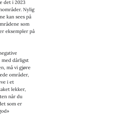
le det i 2023
einområder. Nylig
ene kan sees på
inområdene som
 er eksempler på
negative
e med dårligst
en, må vi gjøre
ssede områder,
ve i et
taket lekker,
tten når du
 det som er
«god»