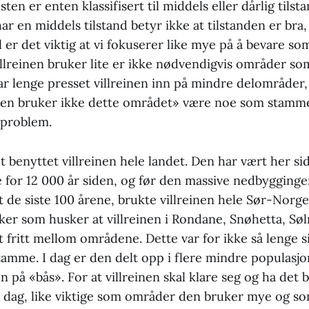
esten er enten klassifisert til middels eller dårlig tilsta
ar en middels tilstand betyr ikke at tilstanden er bra,
el er det viktig at vi fokuserer like mye på å bevare so
lreinen bruker lite er ikke nødvendigvis områder som
har lenge presset villreinen inn på mindre delområde
en bruker ikke dette området» være noe som stamme
problem.
 benyttet villreinen hele landet. Den har vært her si
e for 12 000 år siden, og før den massive nedbygginge
 de siste 100 årene, brukte villreinen hele Sør-Norge
ker som husker at villreinen i Rondane, Snøhetta, Søl
 fritt mellom områdene. Dette var for ikke så lenge 
tamme. I dag er den delt opp i flere mindre populasj
nen på «bås». For at villreinen skal klare seg og ha det
 i dag, like viktige som områder den bruker mye og s