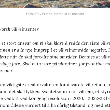
Foto: Einy Brænd, Norsk villreinsenter
orsk villreinsenter
 stort ansvar om vi skal klare å redde den siste villr
reinen er alle nye inngrep i et villreinområde negati
dette når de skal forvalte sine områder. Det sies at vil
pdage fare. Skal vi ta vare på villreinen for framtida m
realer.
viktigste arealforvalteren for å ivareta villreinen, 
som det skal lykkes. Kvalitetsnorm for villrein, et sty
le vedtatt ved kongelig resolusjon i 2020. I 2022-23 b
inområdene vurdert til å ha dårlig tilstand, og med et