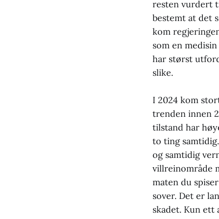
resten vurdert t
bestemt at det s
kom regjeringens
som en medisin 
har størst utfo
slike.
I 2024 kom stor
trenden innen 20
tilstand har høy
to ting samtidig
og samtidig vern
villreinområde m
maten du spiser 
sover. Det er la
skadet. Kun ett 