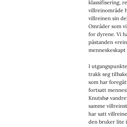
klassifisering, r
villreinområde h
villreinen sin d
Områder som vil
for dyrene. Vi 
påstanden «rein
menneskeskapt 
I utgangspunktet
trakk seg tilbak
som har foregått
fortsatt mennes
Knutshø vandret
samme villreins
har satt villrei
den bruker lite