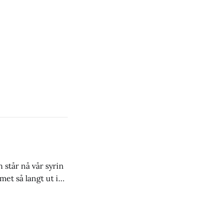
 står nå vår syrin
met så langt ut i
 i august. Så dette