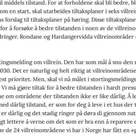
il middels tilstand. For at forholdene skal bli bedre, b
om en start, skal utarbeides tiltaksplaner i seks villr
 forslag til tiltaksplaner på høring. Disse tiltaksplan
for å forsøke å bedre tilstanden i noen av de villre
rdringer. Rondane og Hardangervidda villreinområder
tingsmelding om villrein. Den har som mål å snu den 
30. Det er naturlig og helt riktig at villreinområden
est prioritet. Men, skal vi nå målet i stortingsmelding
. Vi må gjøre tiltak for å bedre tilstanden i hardt pre
e om områdene der tilstanden ikke er like dårlig. Å le
ed dårlig tilstand, er som for deg å leve i et hus der 
er dårlig og det stadig ringer på døra di gjennom na
ngt lettere å verne om det som er bra enn å reparere
av de 24 villreinområdene vi har i Norge har fått en 