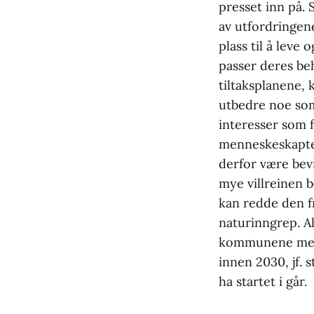
presset inn på. 
av utfordringene
plass til å leve
passer deres beh
tiltaksplanene, 
utbedre noe som
interesser som f
menneskeskapte
derfor være bevi
mye villreinen 
kan redde den f
naturinngrep. A
kommunene med d
innen 2030, jf. 
ha startet i går.