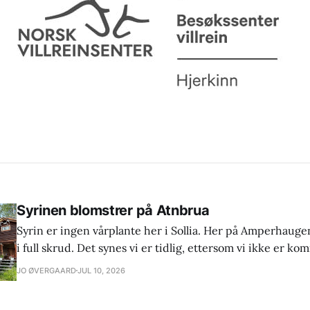
Syrinen blomstrer på Atnbrua
Syrin er ingen vårplante her i Sollia. Her på Amperhaugen
i full skrud. Det synes vi er tidlig, ettersom vi ikke er kom
juli. Jeg husker fra barne- og ungdomsår at den blomstret
JO ØVERGAARD
JUL 10, 2026
er vel nok et tegn