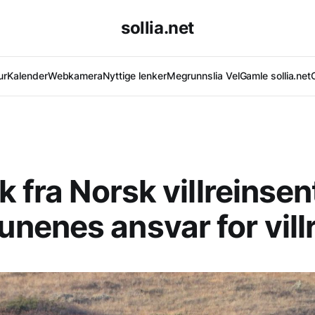
sollia.net
ur
Kalender
Webkamera
Nyttige lenker
Megrunnslia Vel
Gamle sollia.net
k fra Norsk villreinsen
enes ansvar for vill