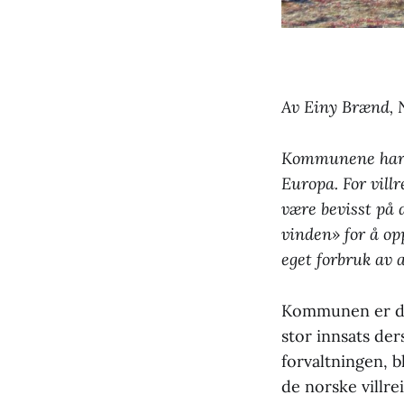
Av Einy Brænd, N
Kommunene har et
Europa. For vill
være bevisst på 
vinden» for å op
eget forbruk av a
Kommunen er den 
stor innsats der
forvaltningen, b
de norske villre