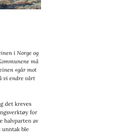
einen i Norge og
vt. Kommunene må
lreinen «går mot
å vi endre vårt
og det kreves
ringsverktøy for
le halvparten av
t unntak ble