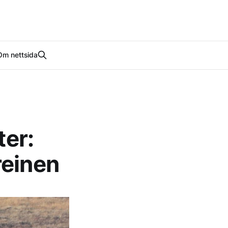
Om nettsida
ter:
reinen