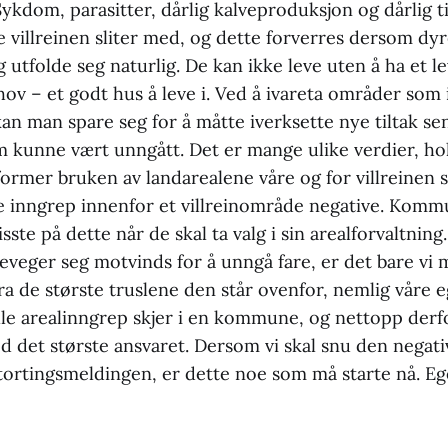
Sykdom, parasitter, dårlig kalveproduksjon og dårlig t
 villreinen sliter med, og dette forverres dersom dy
 og utfolde seg naturlig. De kan ikke leve uten å ha et
ov – et godt hus å leve i. Ved å ivareta områder som 
kan man spare seg for å måtte iverksette nye tiltak se
 kunne vært unngått. Det er mange ulike verdier, ho
ormer bruken av landarealene våre og for villreinen si
 inngrep innenfor et villreinområde negative. Kom
sste på dette når de skal ta valg i sin arealforvaltnin
beveger seg motvinds for å unngå fare, er det bare v
ra de største truslene den står ovenfor, nemlig våre 
lle arealinngrep skjer i en kommune, og nettopp derfo
et største ansvaret. Dersom vi skal snu den negati
stortingsmeldingen, er dette noe som må starte nå. Eg