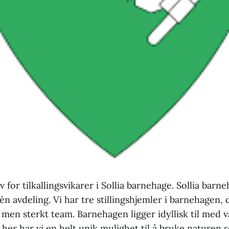
 for tilkallingsvikarer i Sollia barnehage. Sollia barne
 avdeling. Vi har tre stillingshjemler i barnehagen, du
e, men sterkt team. Barnehagen ligger idyllisk til med
her har vi en helt unik mulighet til å bruke naturen 