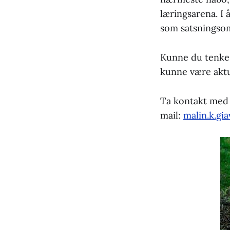
læringsarena. I
som satsningso
Kunne du tenke 
kunne være aktu
Ta kontakt med 
mail:
malin.k.gi