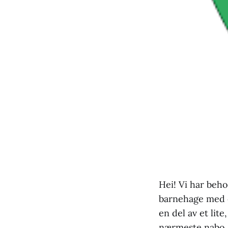
Hei! Vi har behov
barnehage med én
en del av et lit
nærmeste nabo, 