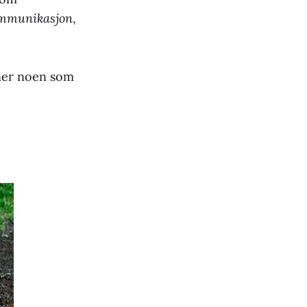
ommunikasjon
,
nner noen som