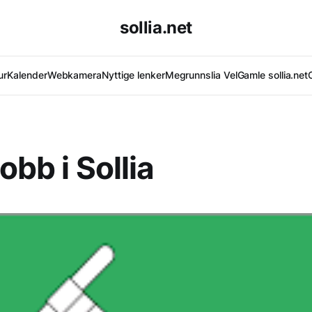
sollia.net
ur
Kalender
Webkamera
Nyttige lenker
Megrunnslia Vel
Gamle sollia.net
obb i Sollia