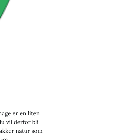
hage er en liten
 vil derfor bli
 vakker natur som
som