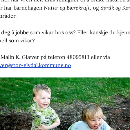
 år har barnehagen
Natur og Bærekraft
, og
Språk og K
mråder.
deg å jobbe som vikar hos oss? Eller kanskje du kje
ell som vikar?
Malin K. Giæver på telefon 48095813 eller via
aver@stor-elvdal.kommune.no