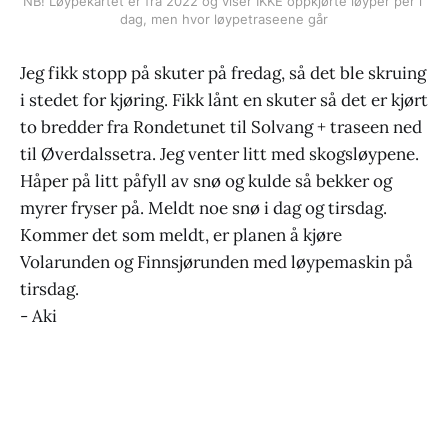
NB! Løypekartet er fra 2022 og viser IKKE oppkjørte løyper per i 
dag, men hvor løypetraseene går
Jeg fikk stopp på skuter på fredag, så det ble skruing
i stedet for kjøring. Fikk lånt en skuter så det er kjørt
to bredder fra Rondetunet til Solvang + traseen ned
til Øverdalssetra. Jeg venter litt med skogsløypene.
Håper på litt påfyll av snø og kulde så bekker og
myrer fryser på. Meldt noe snø i dag og tirsdag.
Kommer det som meldt, er planen å kjøre
Volarunden og Finnsjørunden med løypemaskin på
tirsdag.
- Aki