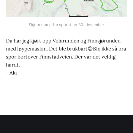
Skjermdump fra sporet.no 30. desember
Da har jeg kjørt opp Volarunden og Finnsjørunden
med løypemaskin. Det ble brukbart😊Ble ikke så bra
spor bortover Finnstadveien. Der var det veldig
hardt.
- Aki