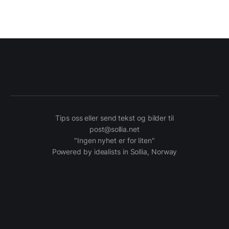
Tips oss eller send tekst og bilder til
post@sollia.net
"Ingen nyhet er for liten"
Powered by idealists in Sollia, Norway