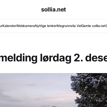
sollia.net
ur
Kalender
Webkamera
Nyttige lenker
Megrunnslia Vel
Gamle sollia.net
elding lørdag 2. de