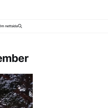
Om nettsida
sember