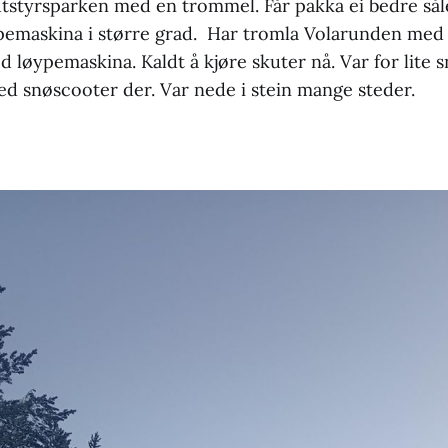
 utstyrsparken med en trommel. Får pakka ei bedre så
pemaskina i større grad. Har tromla Volarunden med 
 løypemaskina. Kaldt å kjøre skuter nå. Var for lite sn
med snøscooter der. Var nede i stein mange steder.