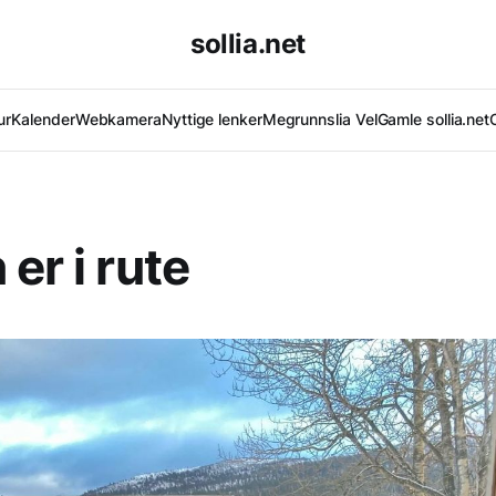
sollia.net
ur
Kalender
Webkamera
Nyttige lenker
Megrunnslia Vel
Gamle sollia.net
er i rute