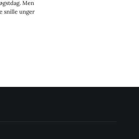
høgstdag. Men
e snille unger