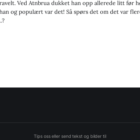
ravelt. Ved Atnbrua dukket han opp allerede litt før 
an og populært var det! Så spørs det om det var fler
.?
Tips oss eller send tekst og bilder til