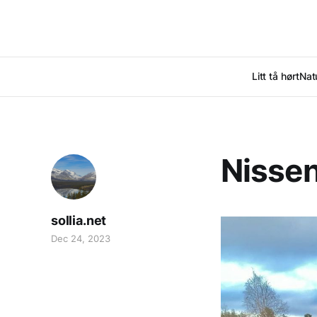
Litt tå hørt
Nat
Nissen 
sollia.net
Dec 24, 2023