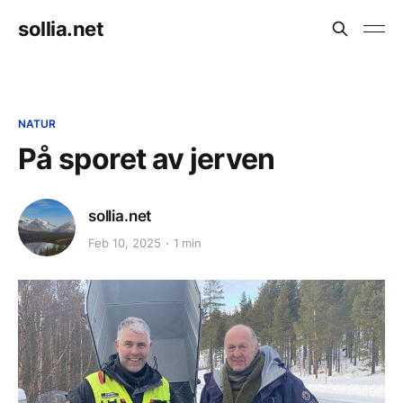
sollia.net
NATUR
På sporet av jerven
sollia.net
Feb 10, 2025
1 min