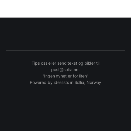
Tips oss eller send tekst og bilder til
post@sollia.net
"Ingen nyhet er for liten"
Powered by idealists in Sollia, Norway