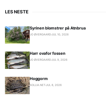
LES NESTE
Syrinen blomstrer på Atnbrua
JO ØVERGAARD
JUL 10, 2026
Harr ovafor fossen
JO ØVERGAARD
JUL 9, 2026
Hoggorm
SOLLIA.NET
JUL 8, 2026