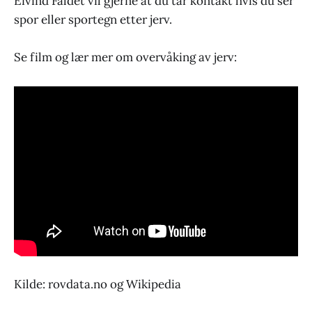
Eivind Faldet vil gjerne at du tar kontakt hvis du ser
spor eller sportegn etter jerv.
Se film og lær mer om overvåking av jerv:
Kilde: rovdata.no og Wikipedia