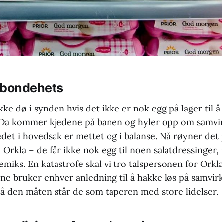
 bondehets
ke dø i synden hvis det ikke er nok egg på lager til å t
 Da kommer kjedene på banen og hyler opp om samvirk
det i hovedsak er mettet og i balanse. Nå røyner det 
Orkla – de får ikke nok egg til noen salatdressinger,
miks. En katastrofe skal vi tro talspersonen for Orkl
rne bruker enhver anledning til å hakke løs på samvir
å den måten står de som taperen med store lidelser.