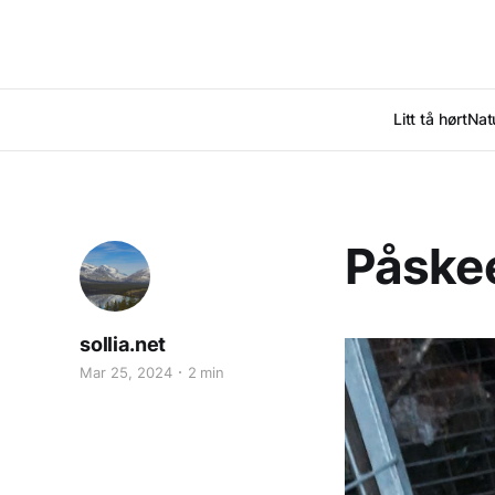
Litt tå hørt
Nat
Påske
sollia.net
Mar 25, 2024
2 min