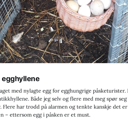
i egghyllene
laget med nylagte egg for egghungrige påsketurister. 
utikkhyllene. Både jeg selv og flere med meg spør s
. Flere har trodd på alarmen og tenkte kanskje det er 
n – ettersom egg i påsken er et must.