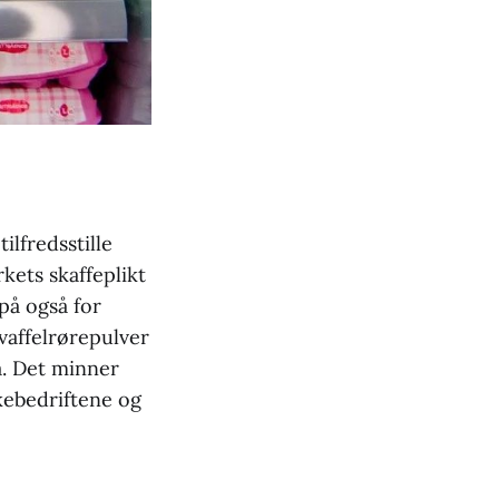
ilfredsstille
ets skaffeplikt
på også for
 vaffelrørepulver
a. Det minner
kebedriftene og