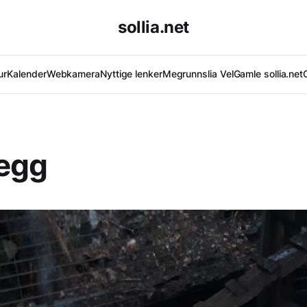
sollia.net
ur
Kalender
Webkamera
Nyttige lenker
Megrunnslia Vel
Gamle sollia.net
egg