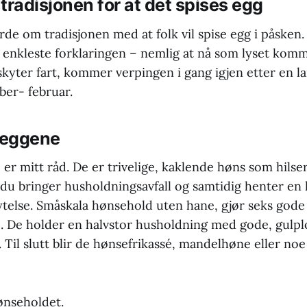
tradisjonen for at det spises egg
rde om tradisjonen med at folk vil spise egg i påsken
den enkleste forklaringen – nemlig at nå som lyset kom
kyter fart, kommer verpingen i gang igjen etter en 
ber- februar.
 eggene
 er mitt råd. De er trivelige, kaklende høns som hilse
u bringer husholdningsavfall og samtidig henter en k
ytelse. Småskala hønsehold uten hane, gjør seks gode 
e. De holder en halvstor husholdning med gode, gul
. Til slutt blir de hønsefrikassé, mandelhøne eller noe
ønseholdet.