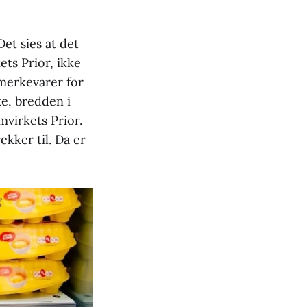
et sies at det
ets Prior, ikke
merkevarer for
ke, bredden i
mvirkets Prior.
ekker til. Da er