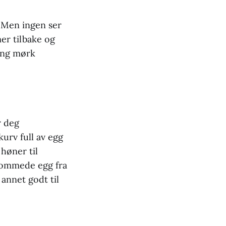
. Men ingen ser
mer tilbake og
lang mørk
r deg
urv full av egg
høner til
plommede egg fra
 annet godt til