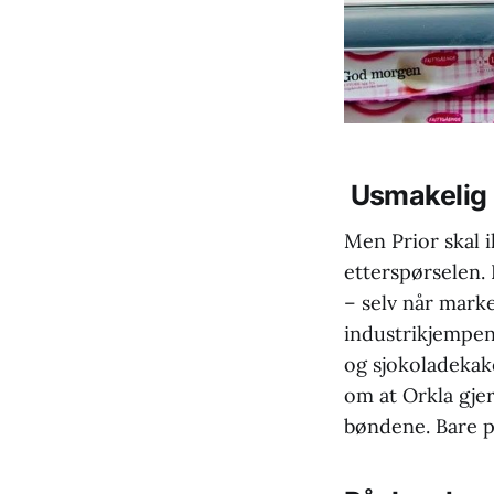
Usmakelig
Men Prior skal ik
etterspørselen.
– selv når marke
industrikjempen 
og sjokoladekake
om at Orkla gje
bøndene. Bare p