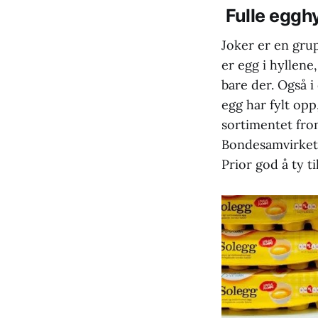
Fulle egghy
Joker er en grup
er egg i hyllene
bare der. Også 
egg har fylt opp
sortimentet fron
Bondesamvirkets 
Prior god å ty til