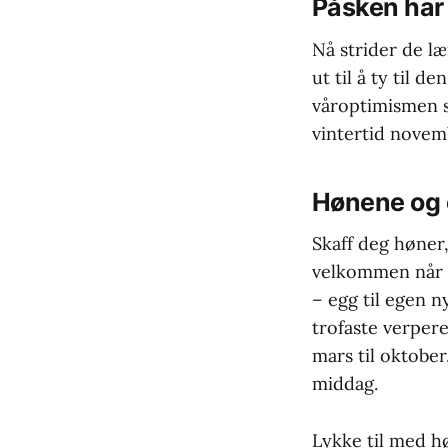
Påsken har 
Nå strider de læ
ut til å ty til 
våroptimismen s
vintertid novem
Hønene og
Skaff deg høner,
velkommen når d
– egg til egen n
trofaste verper
mars til oktober
middag.
Lykke til med h