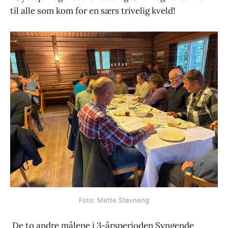
til alle som kom for en særs trivelig kveld!
Foto: Mette Støvneng
De to andre målene i 3-årsperioden Syngende