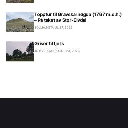
Topptur til Gravskarhøgda (1767 m.o.h.)
– På taket av Stor-Elvdal
SOLLIA.NET
JUL 27, 2026
Griser til fjells
JO ØVERGAARD
JUL 23, 2026