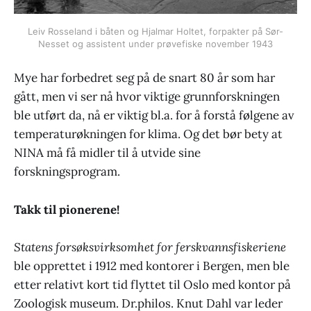
Leiv Rosseland i båten og Hjalmar Holtet, forpakter på Sør-
Nesset og assistent under prøvefiske november 1943
Mye har forbedret seg på de snart 80 år som har
gått, men vi ser nå hvor viktige grunnforskningen
ble utført da, nå er viktig bl.a. for å forstå følgene av
temperaturøkningen for klima. Og det bør bety at
NINA må få midler til å utvide sine
forskningsprogram.
Takk til pionerene!
Statens forsøksvirksomhet for ferskvannsfiskeriene
ble opprettet i 1912 med kontorer i Bergen, men ble
etter relativt kort tid flyttet til Oslo med kontor på
Zoologisk museum. Dr.philos. Knut Dahl var leder