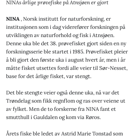
NINAs årlige prøvefiske på Atnsjøen er gjort
NINA
, Norsk institutt for naturforskning, er
institusjonen som i dag viderefører forskningen på
utviklingen av naturforhold og fisk i Atnsjøen.
Denne uka ble det 38. prøvefisket gjort siden en ny
forskningsserie ble startet i 1985. Prøvefisket pleier
å bli gjort den første uka i august hvert år, men i år
måtte fisket utsettes fordi alle veier til Sør-Nesset,
base for det årlige fisket, var stengt.
Det ble stengte veier også denne uka, nå var det
Trøndelag som fikk regnflom og ras over veiene ut
av fylket. Men de to forskerne fra NINA fant et
smutthull i Gauldalen og kom via Røros.
Årets fiske ble ledet av Astrid Marie Tonstad som