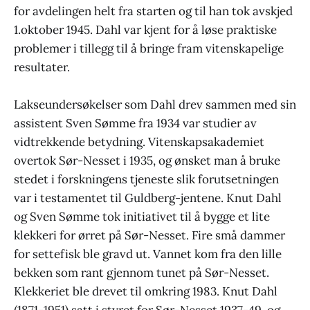
for avdelingen helt fra starten og til han tok avskjed
1.oktober 1945. Dahl var kjent for å løse praktiske
problemer i tillegg til å bringe fram vitenskapelige
resultater.
Lakseundersøkelser som Dahl drev sammen med sin
assistent Sven Sømme fra 1934 var studier av
vidtrekkende betydning. Vitenskapsakademiet
overtok Sør-Nesset i 1935, og ønsket man å bruke
stedet i forskningens tjeneste slik forutsetningen
var i testamentet til Guldberg-jentene. Knut Dahl
og Sven Sømme tok initiativet til å bygge et lite
klekkeri for ørret på Sør-Nesset. Fire små dammer
for settefisk ble gravd ut. Vannet kom fra den lille
bekken som rant gjennom tunet på Sør-Nesset.
Klekkeriet ble drevet til omkring 1983. Knut Dahl
(1871-1951) satt i styret for Sør-Nesset 1937-49, og