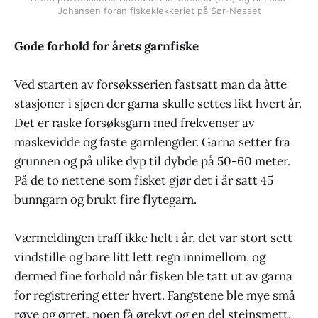
Johansen foran fiskeklekkeriet på Sør-Nesset
Gode ​​forhold for årets garnfiske
Ved starten av forsøksserien fastsatt man da åtte
stasjoner i sjøen der garna skulle settes likt hvert år.
Det er raske forsøksgarn med frekvenser av
maskevidde og faste garnlengder. Garna setter fra
grunnen og på ulike dyp til dybde på 50-60 meter.
På de to nettene som fisket gjør det i år satt 45
bunngarn og brukt fire flytegarn.
Værmeldingen traff ikke helt i år, det var stort sett
vindstille og bare litt lett regn innimellom, og
dermed fine forhold når fisken ble tatt ut av garna
for registrering etter hvert. Fangstene ble mye små
røye og ørret, noen få ørekyt og en del steinsmett.