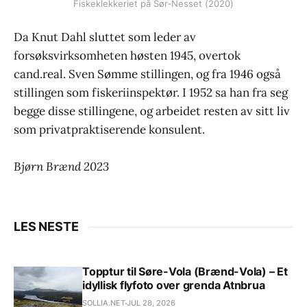
Fiskeklekkeriet på Sør-Nesset (2020)
Da Knut Dahl sluttet som leder av
forsøksvirksomheten høsten 1945, overtok
cand.real. Sven Sømme stillingen, og fra 1946 også
stillingen som fiskeriinspektør. I 1952 sa han fra seg
begge disse stillingene, og arbeidet resten av sitt liv
som privatpraktiserende konsulent.
Bjørn Brænd 2023
LES NESTE
Topptur til Søre-Vola (Brænd-Vola) – Et
idyllisk flyfoto over grenda Atnbrua
SOLLIA.NET
JUL 28, 2026