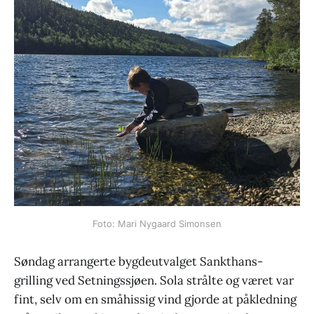
Foto: Mari Nygaard Simonsen
Søndag arrangerte bygdeutvalget Sankthans-
grilling ved Setningssjøen. Sola strålte og været var
fint, selv om en småhissig vind gjorde at påkledning