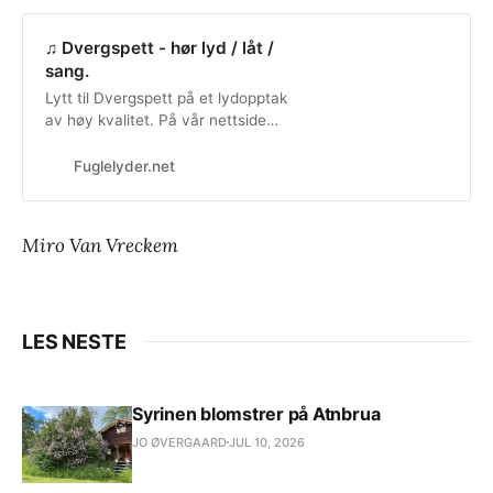
♫ Dvergspett - hør lyd / låt /
sang.
Lytt til Dvergspett på et lydopptak
av høy kvalitet. På vår nettside
finner du opptak av alle norske
fuglearter - helt gratis.
Fuglelyder.net
Miro Van Vreckem
LES NESTE
Syrinen blomstrer på Atnbrua
JO ØVERGAARD
JUL 10, 2026