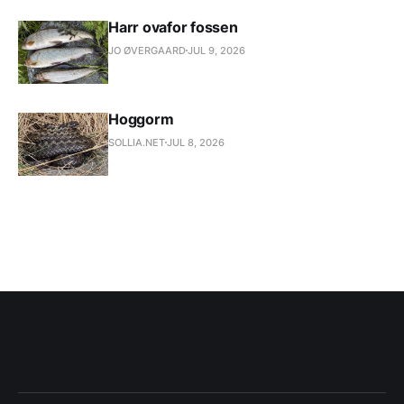
Harr ovafor fossen
JO ØVERGAARD
JUL 9, 2026
Hoggorm
SOLLIA.NET
JUL 8, 2026