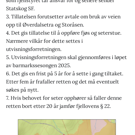
som fjellstyret tar ansvar for og senere sender
Statskog SF.
3. Tillatelsen forutsetter avtale om bruk av veien
opp til Øverdalsetra og Storåsen.
4. Det gis tillatelse til å oppføre fjøs og seterstue.
Nærmere vilkår for dette settes i
utvisningsforretningen.
5. Utvisningsforretningen skal gjennomføres i løpet
av barmarkssesongen 2025.
6. Det gis en frist på 5 år for å sette i gang tiltaket.
Etter fem år frafaller retten og det må eventuelt
søkes på nytt.
7. Hvis behovet for seter opphører så faller denne
retten bort etter 20 år jamfør fjellovens § 22.