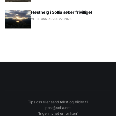
Høsthelg i Sollia søker frivillige!
VETLE UNSTAD
JUL 22, 2026
Tips oss eller send tekst og bilder til
post@sollia.net
"Ingen nyhet er for liten"