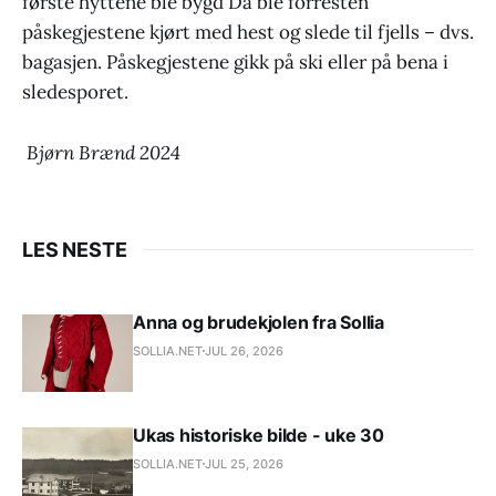
første hyttene ble bygd Da ble forresten
påskegjestene kjørt med hest og slede til fjells – dvs.
bagasjen. Påskegjestene gikk på ski eller på bena i
sledesporet.
Bjørn Brænd 2024
LES NESTE
Anna og brudekjolen fra Sollia
SOLLIA.NET
JUL 26, 2026
Ukas historiske bilde - uke 30
SOLLIA.NET
JUL 25, 2026