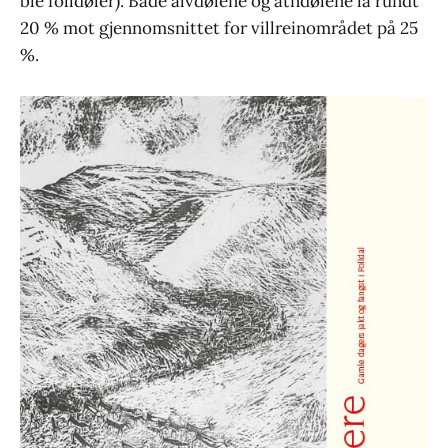
ble folldøler). Både alvdølene og atndølene lå rundt
20 % mot gjennomsnittet for villreinområdet på 25
%.