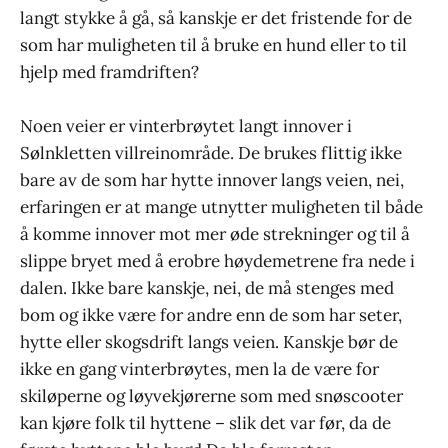
langt stykke å gå, så kanskje er det fristende for de
som har muligheten til å bruke en hund eller to til
hjelp med framdriften?
Noen veier er vinterbrøytet langt innover i
Sølnkletten villreinområde. De brukes flittig ikke
bare av de som har hytte innover langs veien, nei,
erfaringen er at mange utnytter muligheten til både
å komme innover mot mer øde strekninger og til å
slippe bryet med å erobre høydemetrene fra nede i
dalen. Ikke bare kanskje, nei, de må stenges med
bom og ikke være for andre enn de som har seter,
hytte eller skogsdrift langs veien. Kanskje bør de
ikke en gang vinterbrøytes, men la de være for
skiløperne og løyvekjørerne som med snøscooter
kan kjøre folk til hyttene – slik det var før, da de