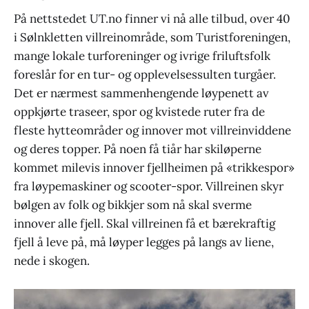
På nettstedet UT.no finner vi nå alle tilbud, over 40
i Sølnkletten villreinområde, som Turistforeningen,
mange lokale turforeninger og ivrige friluftsfolk
foreslår for en tur- og opplevelsessulten turgåer.
Det er nærmest sammenhengende løypenett av
oppkjørte traseer, spor og kvistede ruter fra de
fleste hytteområder og innover mot villreinviddene
og deres topper. På noen få tiår har skiløperne
kommet milevis innover fjellheimen på «trikkespor»
fra løypemaskiner og scooter-spor. Villreinen skyr
bølgen av folk og bikkjer som nå skal sverme
innover alle fjell. Skal villreinen få et bærekraftig
fjell å leve på, må løyper legges på langs av liene,
nede i skogen.