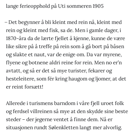
lange ferieopphold på Uti sommeren 1905
̶ Det begynner å bli kleint med rein nå, kleint med
rein og kleint med fisk, sa de. Men i gamle dager, i
1870-åra da de lærte fjellet å kjenne, kunne de være
like sikre på å treffe på rein som å gå bort på båsen
og slakte et naut, var de enige om. Da var myrene,
flyene og botnene aldri reine for rein. Men no er’n
avtatt, og så er det så mye turister, fekarer og
hesteleitere, som fér kring haugom og ljomer, at det
er reint forsætt!
Allerede i turismens barndom i våre fjell uroet folk
og ferdsel villreinen så mye at den skydde sine beste
steder – der jegerne ventet å finne dem. Nå er
situasjonen rundt Sølenkletten langt mer alvorlig.