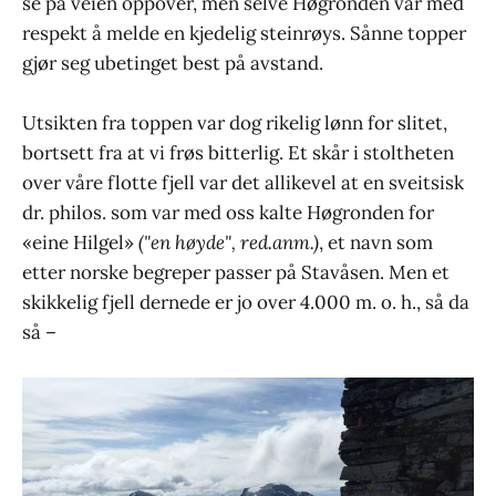
se på veien oppover, men selve Høgronden var med
respekt å melde en kjedelig steinrøys. Sånne topper
gjør seg ubetinget best på avstand.
Utsikten fra toppen var dog rikelig lønn for slitet,
bortsett fra at vi frøs bitterlig. Et skår i stoltheten
over våre flotte fjell var det allikevel at en sveitsisk
dr. philos. som var med oss kalte Høgronden for
«eine Hilgel»
("en høyde", red.anm.)
, et navn som
etter norske begreper passer på Stavåsen. Men et
skikkelig fjell dernede er jo over 4.000 m. o. h., så da
så –