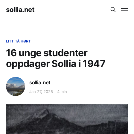
sollia.net
LITT TÅ HØRT
16 unge studenter
oppdager Sollia i 1947
sollia.net
Jan 27, 2025
4 min