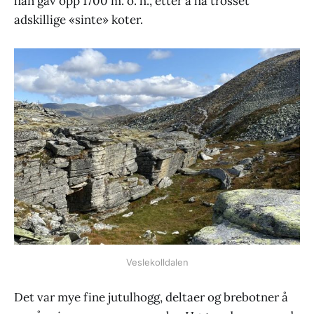
han gav opp 1700 m. o. h., etter å ha trosset
adskillige «sinte» koter.
Veslekolldalen
Det var mye fine jutulhogg, deltaer og brebotner å