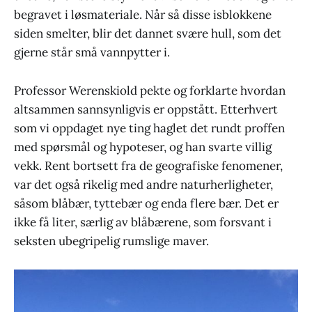
begravet i løsmateriale. Når så disse isblokkene
siden smelter, blir det dannet svære hull, som det
gjerne står små vannpytter i.
Professor Werenskiold pekte og forklarte hvordan
altsammen sannsynligvis er oppstått. Etterhvert
som vi oppdaget nye ting haglet det rundt proffen
med spørsmål og hypoteser, og han svarte villig
vekk. Rent bortsett fra de geografiske fenomener,
var det også rikelig med andre naturherligheter,
såsom blåbær, tyttebær og enda flere bær. Det er
ikke få liter, særlig av blåbærene, som forsvant i
seksten ubegripelig rumslige maver.