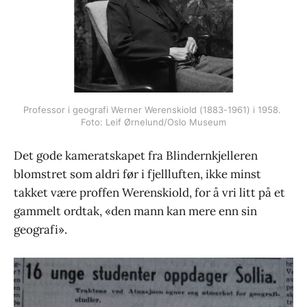
Professor i geografi Werner Werenskiold (1883-1961) i 1958. 
Foto: Leif Ørnelund/Oslo Museum
Det gode kameratskapet fra Blindernkjelleren
blomstret som aldri før i fjellluften, ikke minst
takket være proffen Werenskiold, for å vri litt på et
gammelt ordtak, «den mann kan mere enn sin
geografi».