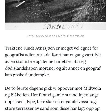
Foto: Anno Musea i Nord-Østerdalen
Traktene rundt Atnasjøen er meget vel egnet for
geografistudier. Atnadalføret har engang vært fylt
av en stor isbre og denne har etterlatt seg
dødislandskaper, morener og alt annet en geograf
kan ønske å undersøke.
De to første dagene gikk vi oppover mot Midtvola
og Blåkollen. Her fant vi gamle strandlinjer langt
oppi åsen, dype, fæle skar etter gamle vassdrag,
store terrasser av sand som disse har lagt opp og