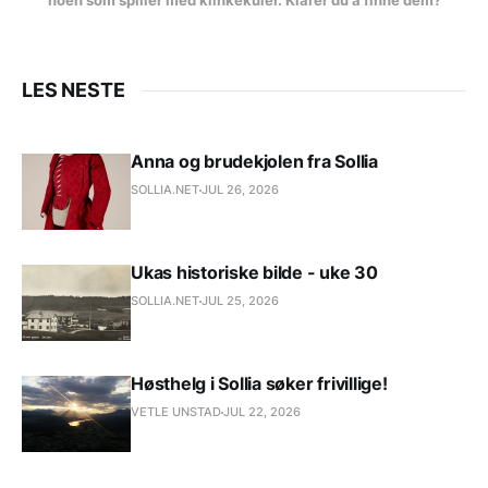
noen som spiller med klinkekuler. Klarer du å finne dem?
LES NESTE
Anna og brudekjolen fra Sollia
SOLLIA.NET
JUL 26, 2026
Ukas historiske bilde - uke 30
SOLLIA.NET
JUL 25, 2026
Høsthelg i Sollia søker frivillige!
VETLE UNSTAD
JUL 22, 2026