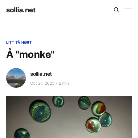
sollia.net
LITT TÅ HØRT
Å "monke"
sollia.net
Oct 21, 2025
2 min