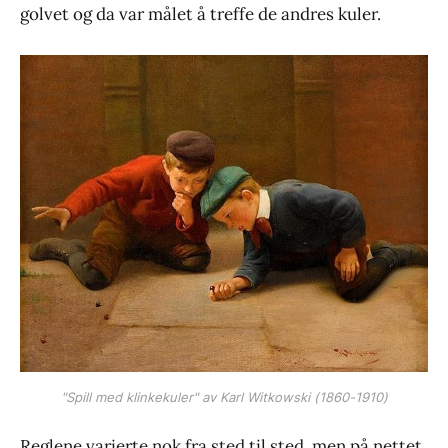
golvet og da var målet å treffe de andres kuler.
"Spill med klinkekuler" av Karl Witkowski (1860-1910)
Reglene varierte nok fra sted til sted, men på nettet