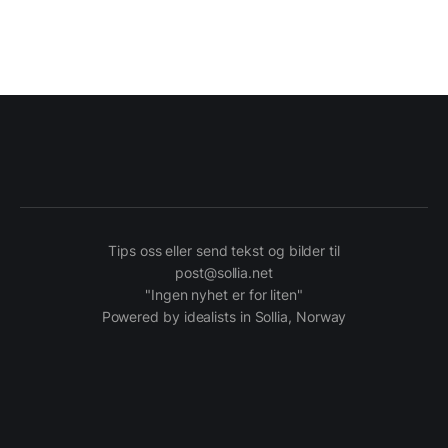
Tips oss eller send tekst og bilder til
post@sollia.net
"Ingen nyhet er for liten"
Powered by idealists in Sollia, Norway