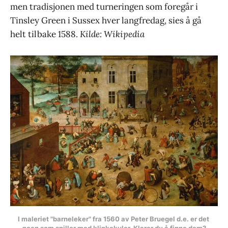
men tradisjonen med turneringen som foregår i
Tinsley Green i Sussex hver langfredag, sies å gå
helt tilbake 1588.
Kilde: Wikipedia
I maleriet "barneleker" fra 1560 av Peter Bruegel d.e. er det 