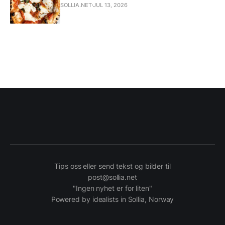
SOLLIA.NET
JUL 13, 2026
Tips oss eller send tekst og bilder til
post@sollia.net
"Ingen nyhet er for liten"
Powered by idealists in Sollia, Norway