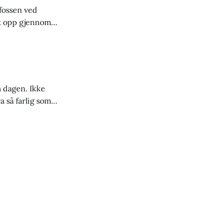
fossen ved
t opp gjennom
er. Atna
n Morten Holter
 dagen. Ikke
 så farlig som
ndet. Det anslås
t