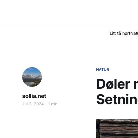
Litt tå hørt
Nat
NATUR
Døler 
Setni
sollia.net
Jul 2, 2024
1 min