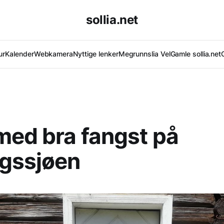
sollia.net
ur
Kalender
Webkamera
Nyttige lenker
Megrunnslia Vel
Gamle sollia.net
med bra fangst på
ngssjøen