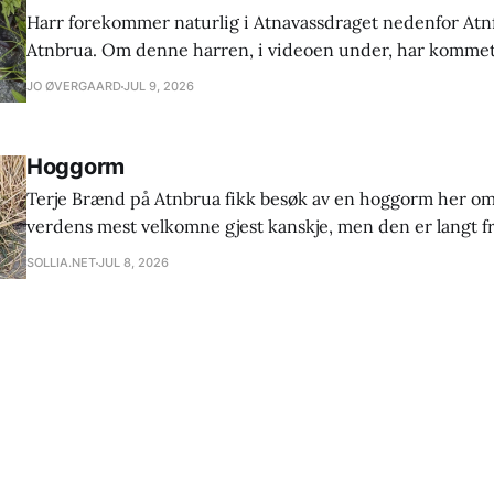
Harr forekommer naturlig i Atnavassdraget nedenfor Atn
Atnbrua. Om denne harren, i videoen under, har komme
fossen av seg sjølv, eller har fått hjelp, er bare spekulasjon
JO ØVERGAARD
JUL 9, 2026
fiskeforening er svært interessert i om andre fiskere en
har fått harr ovafor fossen. Ta gjerne kontakt
Hoggorm
Terje Brænd på Atnbrua fikk besøk av en hoggorm her om
verdens mest velkomne gjest kanskje, men den er langt fra
mange tror. Hoggormen er den eneste giftslangen her i la
SOLLIA.NET
JUL 8, 2026
at det hvert år er mellom 150-300 mennesker som blir bit