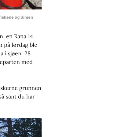
 fiskene og Simen
, en Rana 14,
n på lørdag ble
 i sjøen: 28
steparten med
sfiskerne grunnen
 så sant du har