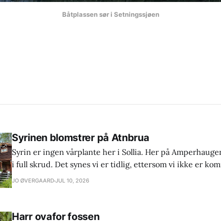
Båtplassen sør i Setningssjøen
Syrinen blomstrer på Atnbrua
Syrin er ingen vårplante her i Sollia. Her på Amperhaugen
i full skrud. Det synes vi er tidlig, ettersom vi ikke er kom
juli. Jeg husker fra barne- og ungdomsår at den blomstret
JO ØVERGAARD
JUL 10, 2026
er vel nok et tegn
Harr ovafor fossen