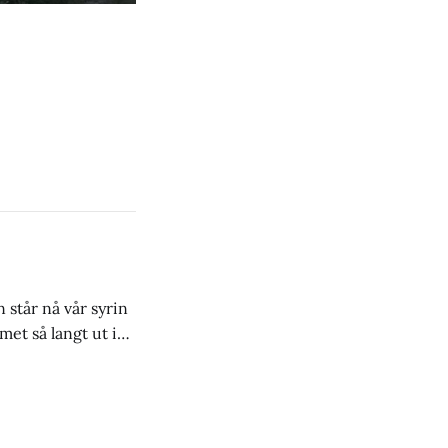
 står nå vår syrin
met så langt ut i
 i august. Så dette