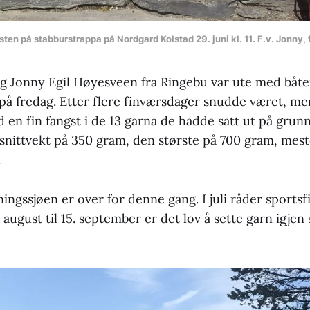
sten på stabburstrappa på Nordgard Kolstad 29. juni kl. 11. F.v. Jonny,
g Jonny Egil Høyesveen fra Ringebu var ute med båten
 på fredag. Etter flere finværsdager snudde været, me
en fin fangst i de 13 garna de hadde satt ut på grunna
snittvekt på 350 gram, den største på 700 gram, me
.
ningssjøen er over for denne gang. I juli råder sport
. august til 15. september er det lov å sette garn igjen