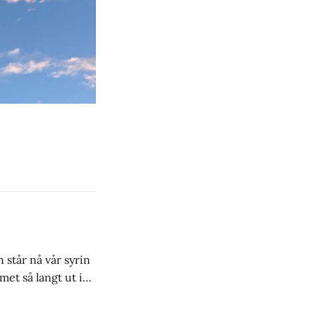
 står nå vår syrin
met så langt ut i
 i august. Så dette