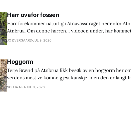
Harr ovafor fossen
Harr forekommer naturlig i Atnavassdraget nedenfor Atn
Atnbrua. Om denne harren, i videoen under, har komme
fossen av seg sjølv, eller har fått hjelp, er bare spekulasjon
JO ØVERGAARD
JUL 9, 2026
fiskeforening er svært interessert i om andre fiskere en
har fått harr ovafor fossen. Ta gjerne kontakt
Hoggorm
Terje Brænd på Atnbrua fikk besøk av en hoggorm her om
verdens mest velkomne gjest kanskje, men den er langt fra
mange tror. Hoggormen er den eneste giftslangen her i la
SOLLIA.NET
JUL 8, 2026
at det hvert år er mellom 150-300 mennesker som blir bit