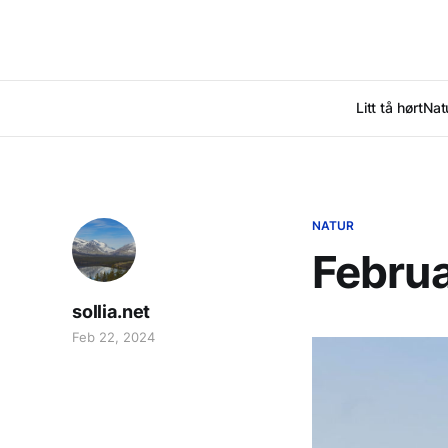
Litt tå hørt
Nat
NATUR
Februa
sollia.net
Feb 22, 2024