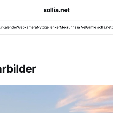
sollia.net
ur
Kalender
Webkamera
Nyttige lenker
Megrunnslia Vel
Gamle sollia.net
rbilder