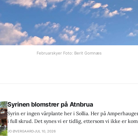
Februarskyer Foto: Berit Gomnæs
Syrinen blomstrer på Atnbrua
Syrin er ingen vårplante her i Sollia. Her på Amperhaugen
i full skrud. Det synes vi er tidlig, ettersom vi ikke er kom
juli. Jeg husker fra barne- og ungdomsår at den blomstret
JO ØVERGAARD
JUL 10, 2026
er vel nok et tegn