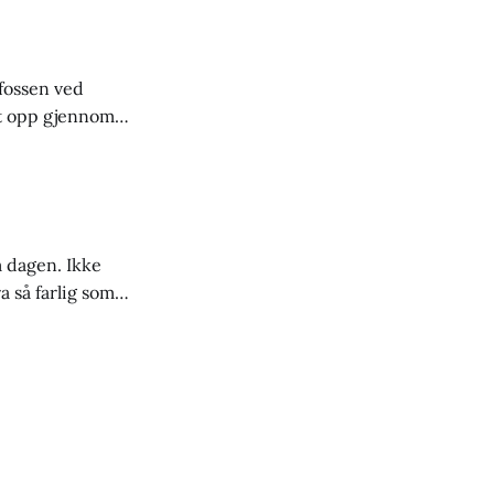
fossen ved
t opp gjennom
er. Atna
n Morten Holter
 dagen. Ikke
 så farlig som
ndet. Det anslås
t