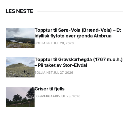
LES NESTE
Topptur til Søre-Vola (Brænd-Vola) – Et
idyllisk flyfoto over grenda Atnbrua
SOLLIA.NET
JUL 28, 2026
Topptur til Gravskarhøgda (1767 m.o.h.)
– På taket av Stor-Elvdal
SOLLIA.NET
JUL 27, 2026
Griser til fjells
JO ØVERGAARD
JUL 23, 2026