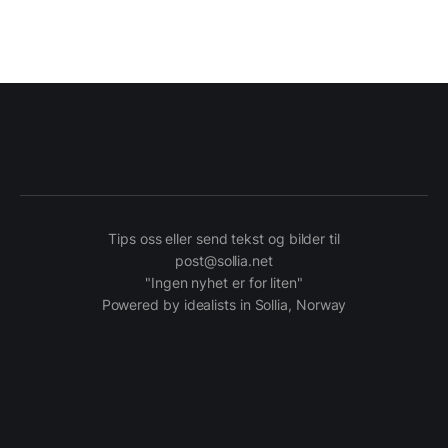
Tips oss eller send tekst og bilder til
post@sollia.net
"Ingen nyhet er for liten"
Powered by idealists in Sollia, Norway