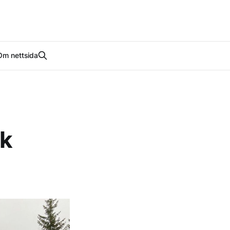
Om nettsida
sk