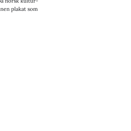
på norsk kultur-
nnen plakat som