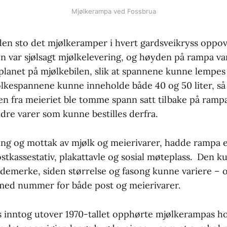
Mjølkerampa ved Fossbrua
iden sto det mjølkeramper i hvert gardsveikryss oppo
 var sjølsagt mjølkelevering, og høyden på rampa var
planet på mjølkebilen, slik at spannene kunne lempe
ølkespannene kunne inneholde både 40 og 50 liter, så 
en fra meieriet ble tomme spann satt tilbake på rampa
e varer som kunne bestilles derfra.
vering og mottak av mjølk og meierivarer, hadde rampa e
stkassestativ, plakattavle og sosial møteplass. Den k
demerke, siden størrelse og fasong kunne variere – 
med nummer for både post og meierivarer.
 inntog utover 1970-tallet opphørte mjølkerampas h