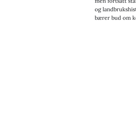
men fortsatt st
og landbrukshis
bærer bud om ko