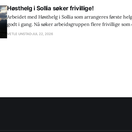
Høsthelg i Sollia søker frivillige!
Arbeidet med Høsthelg i Sollia som arrangeres første hel
godt i gang. Nå søker arbeidsgruppen flere frivillige som ø
skape en trivelig høsthelg for bygdefolk og tilreisende. Det blir aktiviteter
VETLE UNSTAD
JUL 22, 2026
flere steder i bygda, blant annet på Jomsborg og i Fossehu