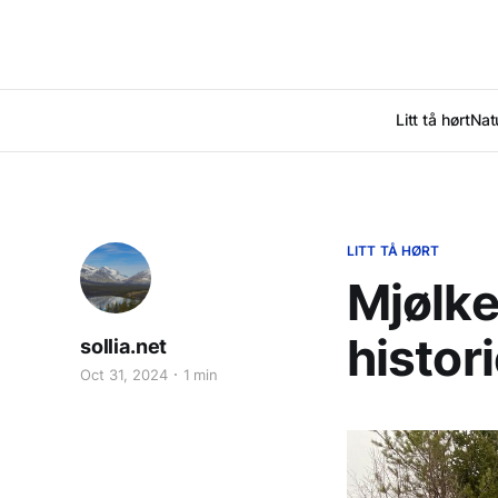
Litt tå hørt
Nat
LITT TÅ HØRT
Mjølke
histor
sollia.net
Oct 31, 2024
1 min