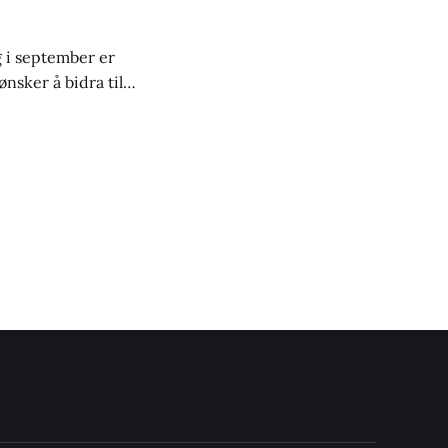
g i september er
nsker å bidra til å
set. For å