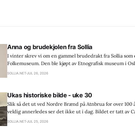
Anna og brudekjolen fra Sollia
I vinter skrev vi om en gammel brudedrakt fra Sollia som e
Folkemuseum. Den ble kjøpt av Etnografisk museum i Oslo 
protokollen står det at den er kjøpt av enkefru Anna Østga
SOLLIA.NET
JUL 26, 2026
men hvem var hun? Jo, Anna Gunhilda Neergaard
Ukas historiske bilde - uke 30
Slik så det ut ved Nordre Brænd på Atnbrua for over 100 å
veldig annerledes ser det ikke ut i dag. Bildet er tatt av
(1886-1960). Han reiste landet rundt, først med sykkel og 
SOLLIA.NET
JUL 25, 2026
for å finne motiver til postkort.