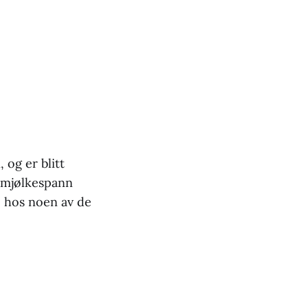
 og er blitt
n mjølkespann
e hos noen av de