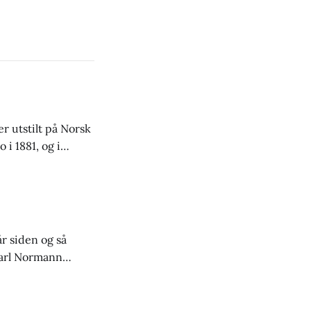
r utstilt på Norsk
i 1881, og i
ard for kr. 40,-,
r siden og så
 Carl Normann
fra 1920 med bil,