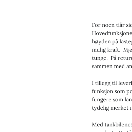
For noen tiår s
Hovedfunksjonen
høyden på laste
mulig kraft. Mj
tunge. På retur
sammen med andr
I tillegg til le
funksjon som po
fungere som lan
tydelig merket 
Med tankbilenes