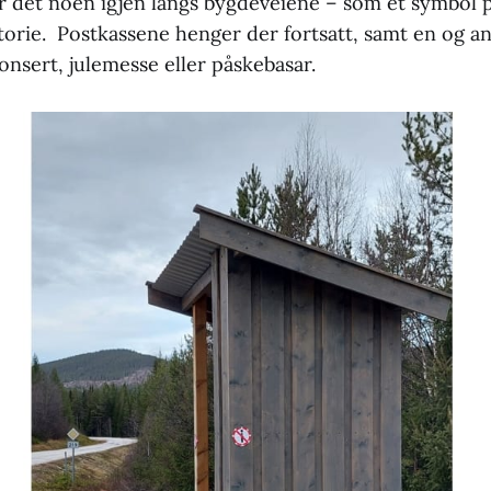
år det noen igjen langs bygdeveiene – som et symbol 
torie. Postkassene henger der fortsatt, samt en og a
nsert, julemesse eller påskebasar.