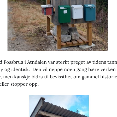
Fossbrua i Atndalen var sterkt preget av tidens tann,
 ny og identisk. Den vil neppe noen gang bære verke
r, men kanskje bidra til bevissthet om gammel histori
eller stopper opp.