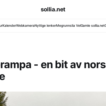
sollia.net
ur
Kalender
Webkamera
Nyttige lenker
Megrunnslia Vel
Gamle sollia.net
rampa - en bit av nor
ie