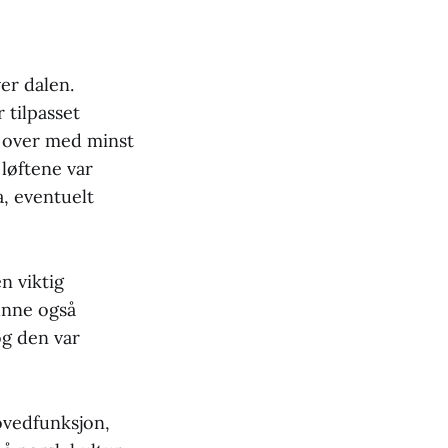
ver dalen.
 tilpasset
s over med minst
løftene var
, eventuelt
n viktig
unne også
og den var
ovedfunksjon,