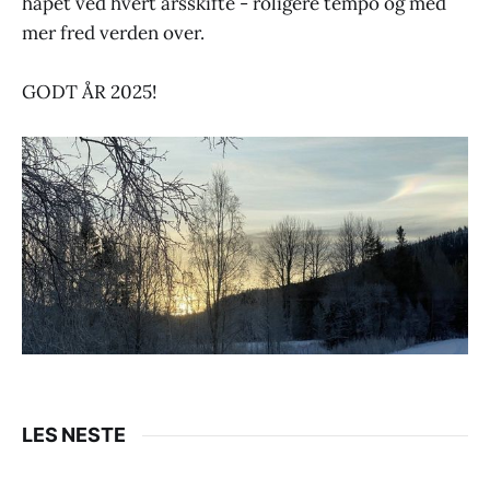
håpet ved hvert årsskifte - roligere tempo og med
mer fred verden over.
GODT ÅR 2025!
LES NESTE