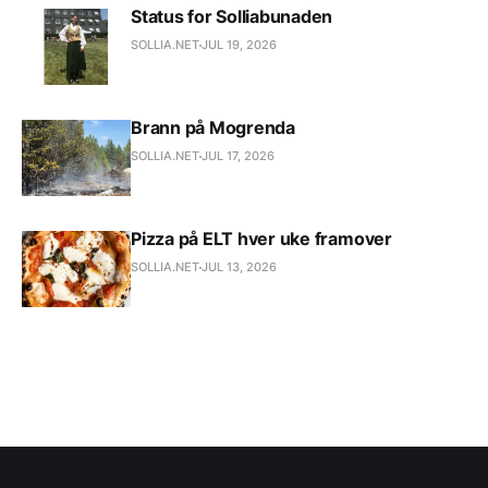
Status for Solliabunaden
SOLLIA.NET
JUL 19, 2026
Brann på Mogrenda
SOLLIA.NET
JUL 17, 2026
Pizza på ELT hver uke framover
SOLLIA.NET
JUL 13, 2026