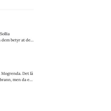
Sollia
a dem betyr at det
stoff både til
å Mogrenda. Det lå
kogbrann, men da en
om røyk, førte det