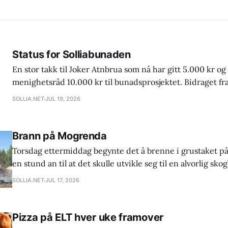
Status for Solliabunaden
En stor takk til Joker Atnbrua som nå har gitt 5.000 kr og 
menighetsråd 10.000 kr til bunadsprosjektet. Bidraget fr
bare mangler kr 12.500,- for å få satt i gang produksjon av 
SOLLIA.NET
JUL 19, 2026
vesten og stakken. Ny frist for forhåndsbestilling
Brann på Mogrenda
Torsdag ettermiddag begynte det å brenne i grustaket p
en stund an til at det skulle utvikle seg til en alvorlig s
observant syklist på den andre siden av dalen meldte fra 
SOLLIA.NET
JUL 17, 2026
til full mobilisering i nabolaget. Brannen startet i
Pizza på ELT hver uke framover