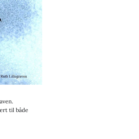
aven.
rt til både