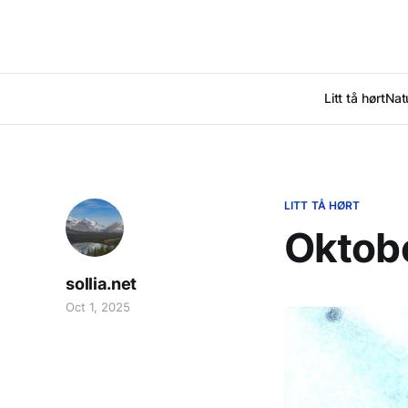
Litt tå hørt
Nat
LITT TÅ HØRT
Oktobe
sollia.net
Oct 1, 2025