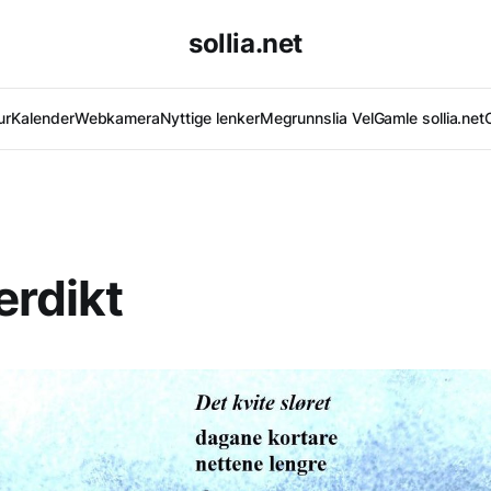
sollia.net
ur
Kalender
Webkamera
Nyttige lenker
Megrunnslia Vel
Gamle sollia.net
rdikt