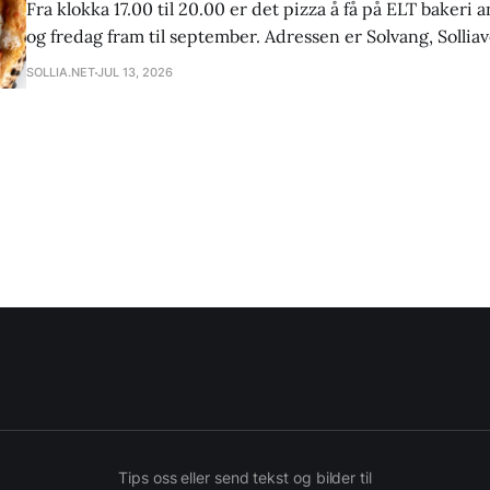
Fra klokka 17.00 til 20.00 er det pizza å få på ELT baker
og fredag fram til september. Adressen er Solvang, Solliav
Sollia. Spis i bakeriet eller ta med hjem. Pizza må forhåndsbestilles 2 dager i
SOLLIA.NET
JUL 13, 2026
forveien på epost: kontakt@eltbakeri.no eller telefon:
Tips oss eller send tekst og bilder til