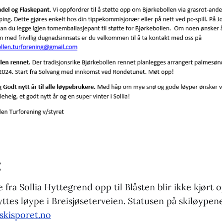
t
e fra Sollia Hyttegrend opp til Blåsten blir ikke kjørt
yttes løype i Breisjøseterveien. Statusen på skiløypen
skisporet.no