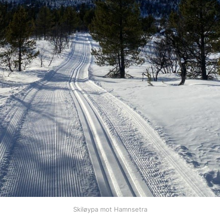
Skiløypa mot Hamnsetra