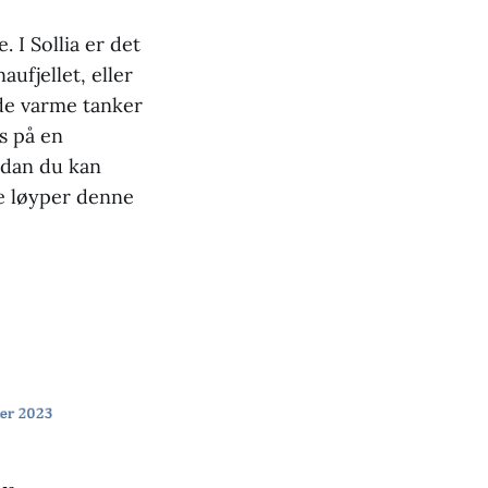
 I Sollia er det
aufjellet, eller
nde varme tanker
is på en
rdan du kan
te løyper denne