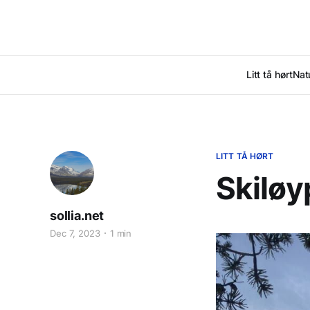
Litt tå hørt
Nat
LITT TÅ HØRT
Skiløy
sollia.net
Dec 7, 2023
1 min