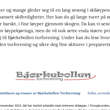
er og mange gleder seg til en lang sesong i skiløypene.
 uansett skiferdigheter. Her kan du gå lange turer på sn
or barskt, i fine løyper gjennom skogen. Da kan vi se
for løypekjøringa, men de vil nok sette enda større pr
 til Bjørkebollen turforening. Under kan du lese hvo
len turforening og sikre deg fine skiturer i preparer