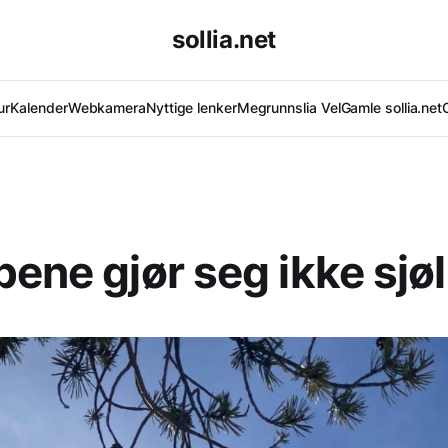
sollia.net
ur
Kalender
Webkamera
Nyttige lenker
Megrunnslia Vel
Gamle sollia.net
pene gjør seg ikke sjøl