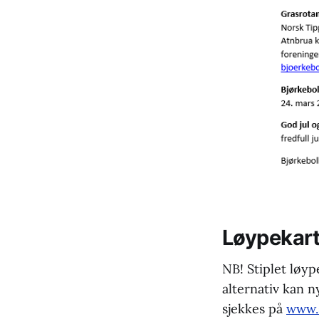
Løypekar
NB! Stiplet løyp
alternativ kan n
sjekkes på
www.