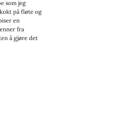
oe som jeg
kokt på fløte og
piser en
enner fra
en å gjøre det