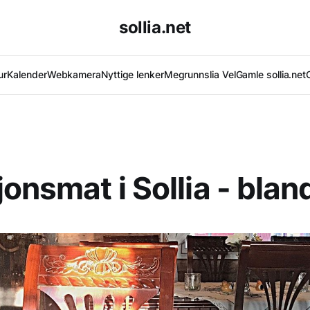
sollia.net
ur
Kalender
Webkamera
Nyttige lenker
Megrunnslia Vel
Gamle sollia.net
jonsmat i Sollia - bla