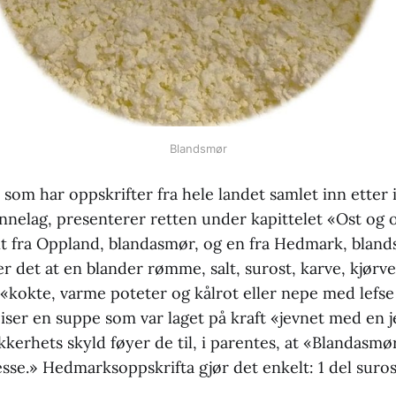
Blandsmør
,
som har oppskrifter fra hele landet samlet inn etter in
nelag, presenterer retten under kapittelet «Ost og o
ant fra Oppland, blandasmør, og en fra Hedmark, blan
 det at en blander rømme, salt, surost, karve, kjørvel
l «kokte, varme poteter og kålrot eller nepe med lefse 
spiser en suppe som var laget på kraft «jevnet med en 
kkerhets skyld føyer de til, i parentes, at «Blandasmør
sse.» Hedmarksoppskrifta gjør det enkelt: 1 del surost