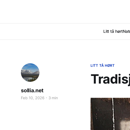
Litt tå hørt
Nat
LITT TÅ HØRT
Tradis
sollia.net
Feb 10, 2026
3 min