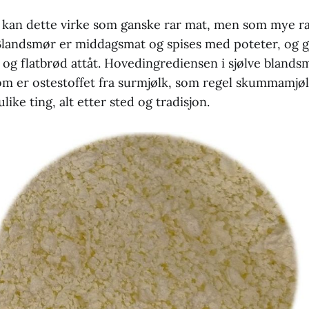
 kan dette virke som ganske rar mat, men som mye ra
Blandsmør er middagsmat og spises med poteter, og g
 og flatbrød attåt. Hovedingrediensen i sjølve blands
som er ostestoffet fra surmjølk, som regel skummamjø
ike ting, alt etter sted og tradisjon.