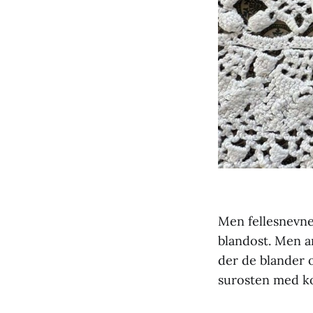
Men fellesnevner
blandost. Men a
der de blander 
surosten med kok