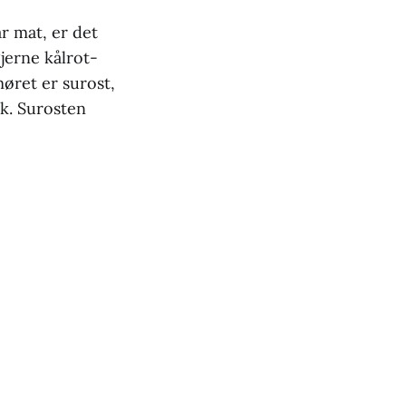
r mat, er det
jerne kålrot-
møret er surost,
lk. Surosten