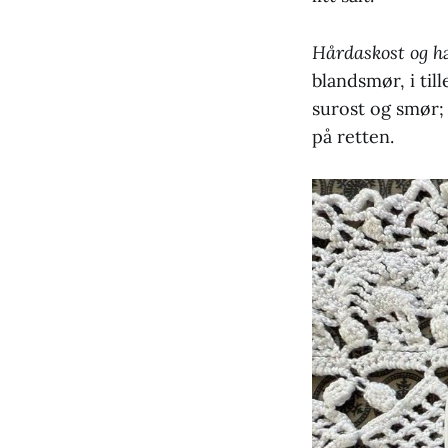
Hårdaskost og 
blandsmør, i til
surost og smør; 
på retten.