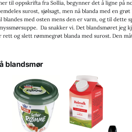
er til oppskrifta fra Sollia, begynner det å ligne på n
remdeles surost, sjølsagt, men nå blanda med en grøt 
al blandes med osten mens den er varm, og til dette s
myssmørsuppe. Da snakker vi. Det blandsmøret jeg kj
rett og slett rømmegrøt blanda med surost. Den måt
på blandsmør