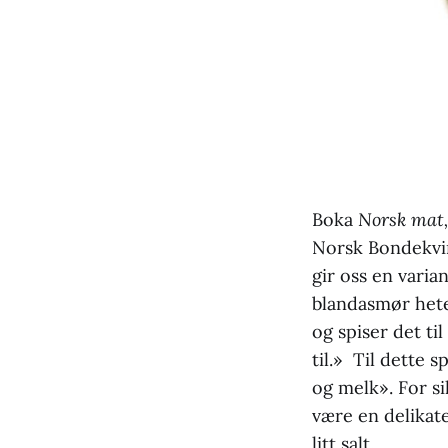
Boka
Norsk mat
Norsk Bondekvin
gir oss en vari
blandasmør heter
og spiser det ti
til.» Til dette 
og melk». For si
være en delikate
litt salt.