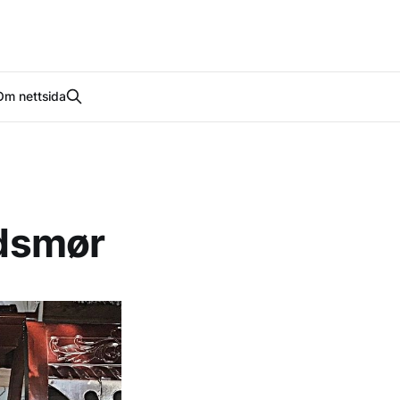
Om nettsida
ndsmør