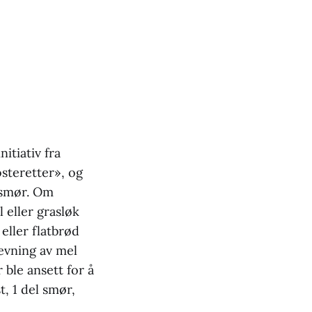
itiativ fra
steretter», og
dsmør. Om
 eller grasløk
eller flatbrød
jevning av mel
 ble ansett for å
, 1 del smør,