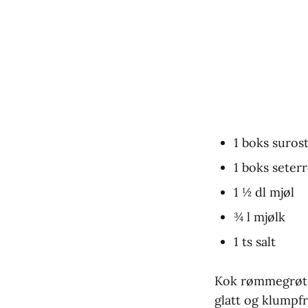
1 boks suros
1 boks sete
1 ½ dl mjøl
¾ l mjølk
1 ts salt
Kok rømmegrøt a
glatt og klumpfr