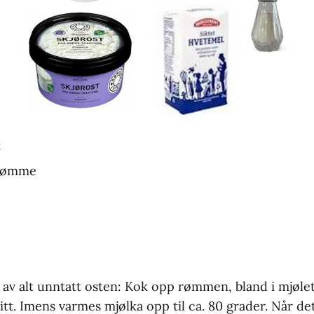
t
rrømme
v alt unntatt osten: Kok opp rømmen, bland i mjølet
itt. Imens varmes mjølka opp til ca. 80 grader. Når d