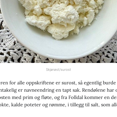
Skjørøst/surost
en for alle oppskriftene er surost, så egentlig burde
ntakelig er navneendring en tapt sak. Rendølene har 
osten med prim og fløte, og fra Folldal kommer en de
te, kalde poteter og rømme, i tillegg til salt, som al