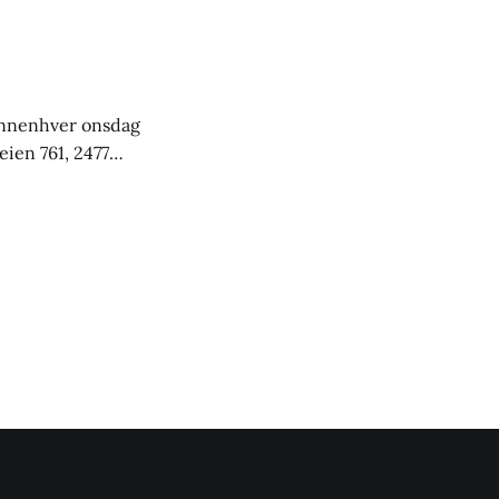
om røyk, førte det
i annenhver onsdag
eien 761, 2477