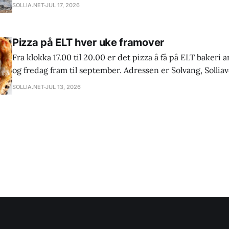
observant syklist på den andre siden av dalen meldte fra 
SOLLIA.NET
JUL 17, 2026
til full mobilisering i nabolaget. Brannen startet i
Pizza på ELT hver uke framover
Fra klokka 17.00 til 20.00 er det pizza å få på ELT baker
og fredag fram til september. Adressen er Solvang, Solliav
Sollia. Spis i bakeriet eller ta med hjem. Pizza må forhåndsbestilles 2 dager i
SOLLIA.NET
JUL 13, 2026
forveien på epost: kontakt@eltbakeri.no eller telefon: