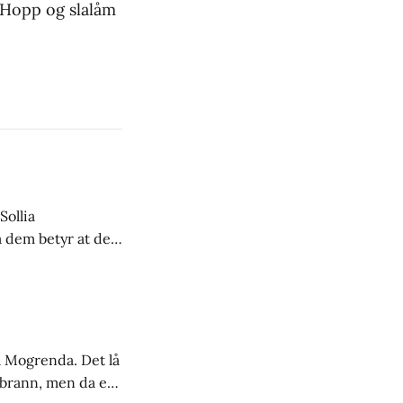
 Hopp og slalåm
Sollia
a dem betyr at det
stoff både til
å Mogrenda. Det lå
kogbrann, men da en