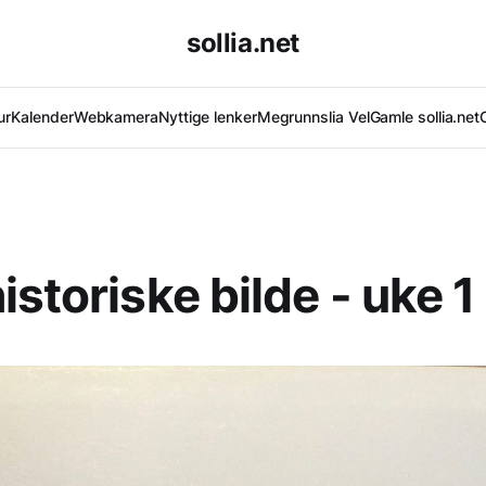
sollia.net
ur
Kalender
Webkamera
Nyttige lenker
Megrunnslia Vel
Gamle sollia.net
istoriske bilde - uke 1