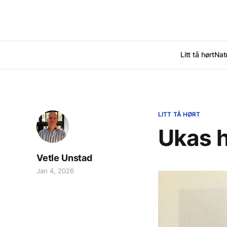
Litt tå hørt
Nat
LITT TÅ HØRT
Ukas h
Vetle Unstad
Jan 4, 2026