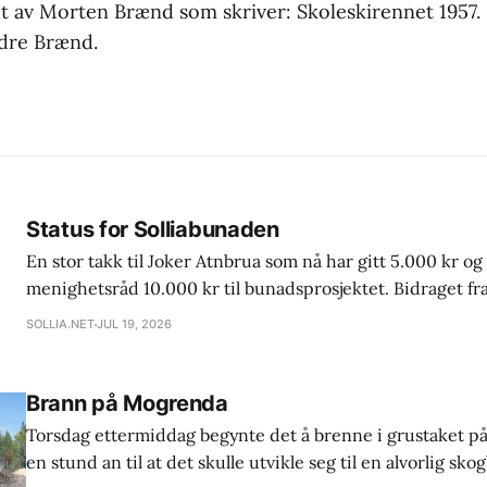
dt av Morten Brænd som skriver: Skoleskirennet 1957.
dre Brænd.
Status for Solliabunaden
En stor takk til Joker Atnbrua som nå har gitt 5.000 kr og 
menighetsråd 10.000 kr til bunadsprosjektet. Bidraget fr
bare mangler kr 12.500,- for å få satt i gang produksjon av 
SOLLIA.NET
JUL 19, 2026
vesten og stakken. Ny frist for forhåndsbestilling
Brann på Mogrenda
Torsdag ettermiddag begynte det å brenne i grustaket p
en stund an til at det skulle utvikle seg til en alvorlig s