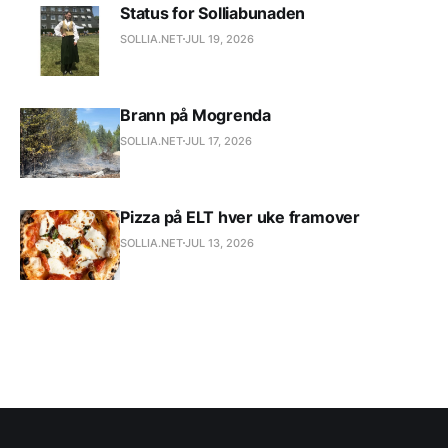
Status for Solliabunaden
SOLLIA.NET
JUL 19, 2026
Brann på Mogrenda
SOLLIA.NET
JUL 17, 2026
Pizza på ELT hver uke framover
SOLLIA.NET
JUL 13, 2026