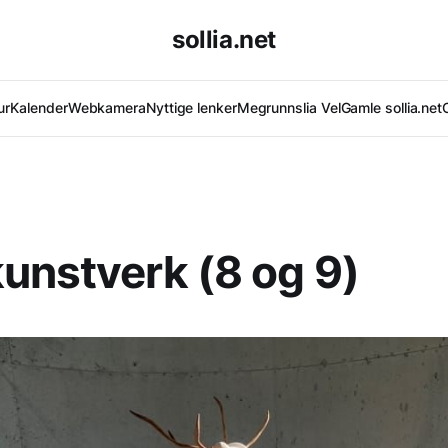
sollia.net
ur
Kalender
Webkamera
Nyttige lenker
Megrunnslia Vel
Gamle sollia.net
unstverk (8 og 9)