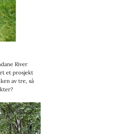
ndane River
rt et prosjekt
ken av tre, så
ekter?