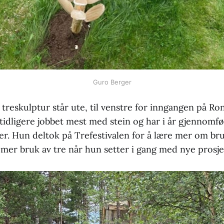
Guro Berger
treskulptur står ute, til venstre for inngangen på Ro
idligere jobbet mest med stein og har i år gjennomfø
er. Hun deltok på Trefestivalen for å lære mer om bru
e mer bruk av tre når hun setter i gang med nye prosj