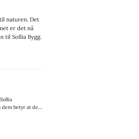
til naturen. Det
net er det nå
 til Sollia Bygg.
Sollia
a dem betyr at det
stoff både til