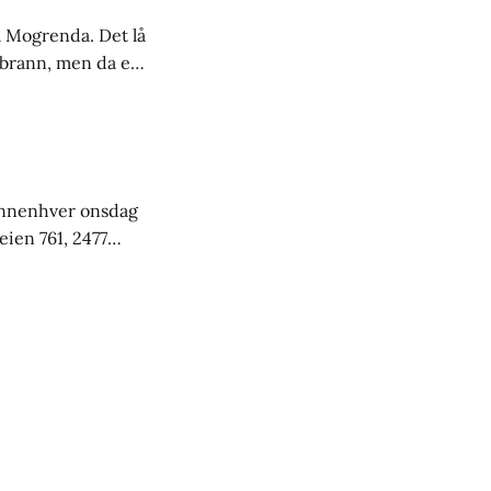
å Mogrenda. Det lå
kogbrann, men da en
om røyk, førte det
i annenhver onsdag
eien 761, 2477