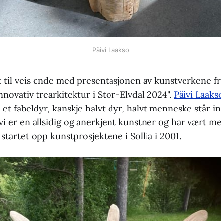
Päivi Laakso
til veis ende med presentasjonen av kunstverkene fra
nnovativ trearkitektur i Stor-Elvdal 2024".
Päivi Laaks
et fabeldyr, kanskje halvt dyr, halvt menneske står 
vi er en allsidig og anerkjent kunstner og har vært me
tartet opp kunstprosjektene i Sollia i 2001.