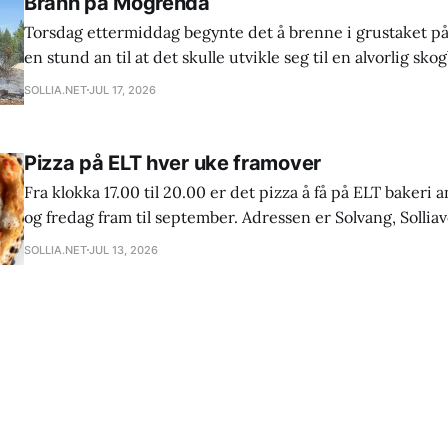
Brann på Mogrenda
Torsdag ettermiddag begynte det å brenne i grustaket p
en stund an til at det skulle utvikle seg til en alvorlig s
observant syklist på den andre siden av dalen meldte fra 
SOLLIA.NET
JUL 17, 2026
til full mobilisering i nabolaget. Brannen startet i
Pizza på ELT hver uke framover
Fra klokka 17.00 til 20.00 er det pizza å få på ELT baker
og fredag fram til september. Adressen er Solvang, Solliav
Sollia. Spis i bakeriet eller ta med hjem. Pizza må forhåndsbestilles 2 dager i
SOLLIA.NET
JUL 13, 2026
forveien på epost: kontakt@eltbakeri.no eller telefon: