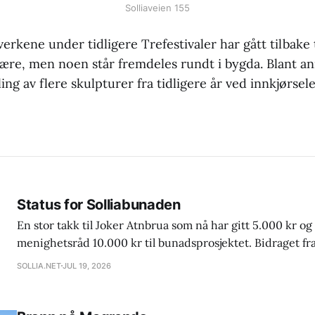
Solliaveien 155
rkene under tidligere Trefestivaler har gått tilbake 
 være, men noen står fremdeles rundt i bygda. Blant an
ng av flere skulpturer fra tidligere år ved innkjørselen
Status for Solliabunaden
En stor takk til Joker Atnbrua som nå har gitt 5.000 kr og 
menighetsråd 10.000 kr til bunadsprosjektet. Bidraget fr
bare mangler kr 12.500,- for å få satt i gang produksjon av 
SOLLIA.NET
JUL 19, 2026
vesten og stakken. Ny frist for forhåndsbestilling