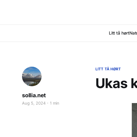
Litt tå hørt
Nat
LITT TÅ HØRT
Ukas k
sollia.net
Aug 5, 2024
1 min